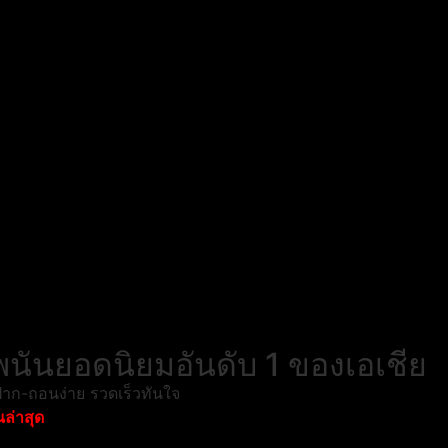
นันยอดนิยมอันดับ 1 ของเอเชีย
าก-ถอนง่าย รวดเร็วทันใจ
ล่าสุด