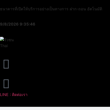
ธนาคารที่เปิดให้บริการอย่างเป็นทางการ ฝาก-ถอน อัตโนมัติ
9/8/2026 9:35:46
Thai
LINE : ติดต่อเรา