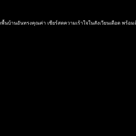
นอันทรงคุณค่า เชียร์สดความเร้าใจในสังเวียนเดือด พร้อมลุ้นเดิม