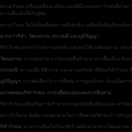
สนามวัวชน เปรียบเสมือนเวทีประลองฝีมือของเหลาวัวชนที่ผ่านการ
ความตื่นเต้นให้กับผู้ชม
สนามวัวชน ไม่ได้เป็นเพียงสถานที่แข่งขัน แต่ยังเป็นสัญลักษณ์ขอ
มากกว่ากีฬา: วัฒนธรรม ประเพณี และภูมิปัญญา
กีฬาวัวชน มากกว่าแค่การแข่งขัน แต่แฝงไว้ด้วยวัฒนธรรม ประเพ
วัฒนธรรม:
การแต่งกาย การละเล่นพื้นบ้าน อาหารพื้นเมือง ล้วนเป็
ประเพณี:
ความเชื่อ พิธีกรรม และความศรัทธาที่มีต่อกีฬาวัวชน สืบ
ภูมิปัญญา:
การคัดเลือกวัว การฝึกฝน การดูแลรักษา ล้วนเป็นศาสต
อนาคตของกีฬาวัวชน: การเปลี่ยนแปลงและการสืบสาน
กีฬาวัวชน เผชิญกับความท้าทายจากยุคสมัยที่เปลี่ยนแปลง ค่านิยมใ
อย่างไรก็ตาม ยังมีความพยายามในการสืบสานกีฬาชนวัว ปรับรูปแบ
กีฬาวัวชน:
มากกว่าเสียงโห่ร้องเชียร์ แต่คือมรดกทางวัฒนธรรม ส