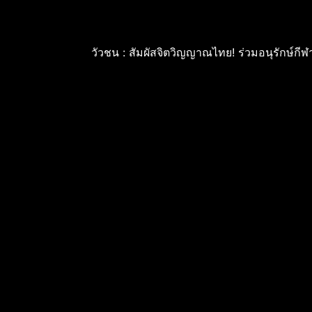
วัวชน : สัมผัสจิตวิญญาณไทย! ร่วมอนุรักษ์กีฬาพื้นบ้า