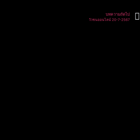
บทความถัดไป
วัวชนออนไลน์ 20-7-2567