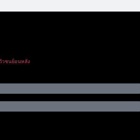
วัวชนย้อนหลัง