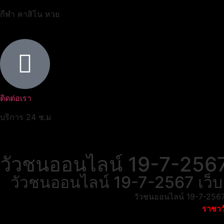
กีฬา คาสิโน หวย
ติดต่อเรา
บริการ 24 ช.ม
วัวชนออนไลน์ 19-7-256
วัวชนออนไลน์ 19-7-2567 เว็บ
วัวชนออนไลน์ 19-7-2567
ราชาว