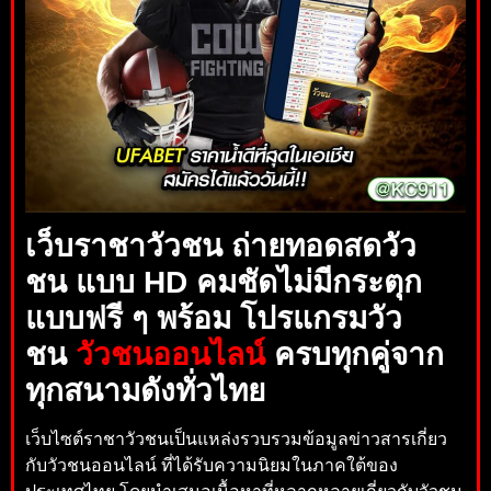
เว็บราชาวัวชน ถ่ายทอดสดวัว
ชน แบบ HD คมชัดไม่มีกระตุก
แบบฟรี ๆ พร้อม โปรแกรมวัว
ชน
วัวชนออนไลน์
ครบทุกคู่จาก
ทุกสนามดังทั่วไทย
เว็บไซต์ราชาวัวชนเป็นแหล่งรวบรวมข้อมูลข่าวสารเกี่ยว
กับวัวชนออนไลน์ ที่ได้รับความนิยมในภาคใต้ของ