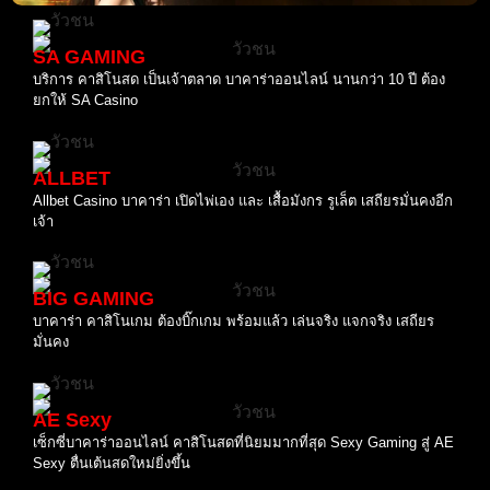
SA GAMING
บริการ คาสิโนสด เป็นเจ้าตลาด บาคาร่าออนไลน์ นานกว่า 10 ปี ต้อง
ยกให้ SA Casino
ALLBET
Allbet Casino บาคาร่า เปิดไพ่เอง และ เสื้อมังกร รูเล็ต เสถียรมั่นคงอีก
เจ้า
BIG GAMING
บาคาร่า คาสิโนเกม ต้องบิ๊กเกม พร้อมแล้ว เล่นจริง แจกจริง เสถียร
มั่นคง
AE Sexy
เซ็กซี่บาคาร่าออนไลน์ คาสิโนสดที่นิยมมากที่สุด Sexy Gaming สู่ AE
Sexy ตื่นเต้นสดใหม่ยิ่งขึ้น