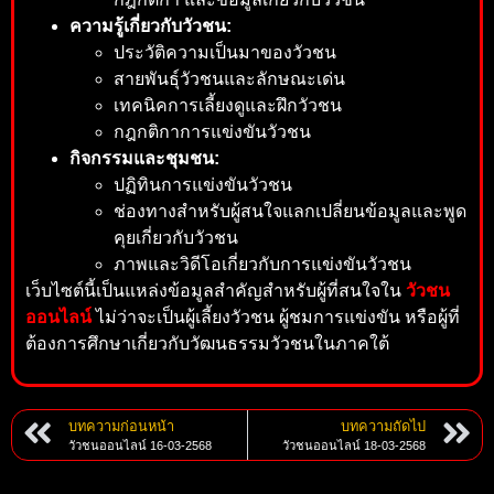
ความรู้เกี่ยวกับวัวชน:
ประวัติความเป็นมาของวัวชน
สายพันธุ์วัวชนและลักษณะเด่น
เทคนิคการเลี้ยงดูและฝึกวัวชน
กฎกติกาการแข่งขันวัวชน
กิจกรรมและชุมชน:
ปฏิทินการแข่งขันวัวชน
ช่องทางสำหรับผู้สนใจแลกเปลี่ยนข้อมูลและพูด
คุยเกี่ยวกับวัวชน
ภาพและวิดีโอเกี่ยวกับการแข่งขันวัวชน
เว็บไซต์นี้เป็นแหล่งข้อมูลสำคัญสำหรับผู้ที่สนใจใน
วัวชน
ออนไลน์
ไม่ว่าจะเป็นผู้เลี้ยงวัวชน ผู้ชมการแข่งขัน หรือผู้ที่
ต้องการศึกษาเกี่ยวกับวัฒนธรรมวัวชนในภาคใต้
บทความก่อนหน้า
บทความถัดไป
วัวชนออนไลน์ 16-03-2568
วัวชนออนไลน์ 18-03-2568