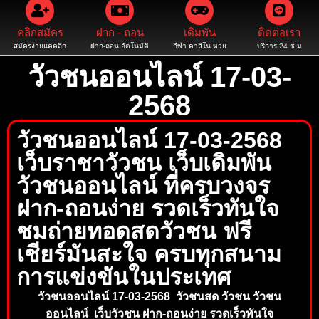
คลิกสมัคร
ฝาก - ถอน
เดิมพัน
ติดต่อเรา
สมัครง่ายแค่คลิก
ฝาก-ถอน อัตโนมัติ
กีฬา คาสิโน หวย
บริการ 24 ช.ม
วัวชนออนไลน์ 17-03-
2568
วัวชนออนไลน์ 17-03-2568
เว็บราชาวัวชน เว็บเดิมพัน
วัวชนออนไลน์ ที่ครบวงจร
ฝาก-ถอนง่าย รวดเร็วทันใจ
ชมถ่ายทอดสดวัวชน ฟรี
เชียร์มันสะใจ ครบทุกสนาม
การแข่งขันในประเทศ
วัวชนออนไลน์ 17-03-2568 วัวชนสด วัวชน วัวชน
ออนไลน์ เว็บวัวชน ฝาก-ถอนง่าย รวดเร็วทันใจ