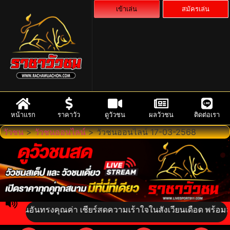
เข้าเล่น
สมัครเล่น
หน้าแรก
ราคาวัว
ดูวัวชน
ผลวัวชน
ติดต่อเรา
วัวชน
>
วัวชนออนไลน์
>
วัวชนออนไลน์ 17-03-2568
้านอันทรงคุณค่า เชียร์สดความเร้าใจในสังเวียนเดือด พร้อมลุ้นเด