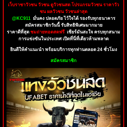
เว็บราชาวัวชน วัวชน ดูวัวชนสด โปรแกรมวัวชน ราคาวัว
ชน ผลวัวชน วัวชนล่าสุด
@KC911
มั่นคง ปลอดภัย ไว้ใจได้ รองรับทุกธนาคาร
สมัครสมาชิกวันนี้ รับสิทธิพิเศษมากมาย
ราคาดีที่สุด
ชมถ่ายทอดสดฟรี
เชียร์มันสะใจ ครบทุกสนาม
การแข่งขันในประเทศ เปิดที่นี่ที่เดียวห้ามพลาด
ยินดีให้คำแนะนำ พร้อมบริการทุกท่านตลอด 24 ชั่วโมง
สมัครสมาชิก