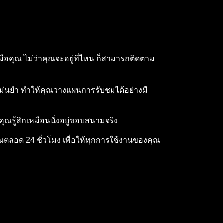
อคุณ ไม่ว่าคุณจะอยู่ที่ไหน ก็สามารถติดตาม
แม่นยำ ทำให้คุณวางแผนการรับชมได้อย่างมี
ณรู้สึกเหมือนนั่งอยู่ขอบสนามจริง
ตลอด 24 ชั่วโมง เพื่อให้ทุกการใช้งานของคุณ