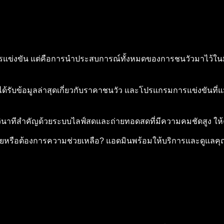
รแข่งขัน แต่คือการนำประสบการณ์ทั้งหมดของการชนวัวมาไว้ในมื
ด้รับข้อมูลล่าสุดเกี่ยวกับราคาชนวัว และโปรแกรมการแข่งขันที่
ินาทีสำคัญด้วยระบบไลฟ์สดและถ่ายทอดสดที่มีความคมชัดสูง ให้คุ
ัยหรือต้องการความช่วยเหลือ? แอดมินพร้อมให้บริการและดูแลคุณ