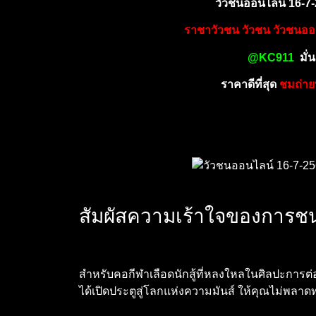
วัวชนออนไลน์ 16-7
ราชาวัวชน วัวชน วัวชนออน
@KC911
มั่น
ราคาดีที่สุด
ชมถ่า
สัมผัสความเร้าใจของการชน
สำหรับคอกีฬาเลือดนักสู้ที่หลงใหลในศิลปะการต่อ
ได้เปิดประตูสู่โลกแห่งความมันส์ ให้คุณไม่พลา