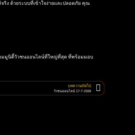
จริง ด้วยระบบที่เข้าใจง่ายและปลอดภัย คุณ
ูนิตี้วัวชนออนไลน์ที่ใหญ่ที่สุด ที่พร้อมมอบ
บทความถัดไป
วัวชนออนไลน์ 17-7-2568