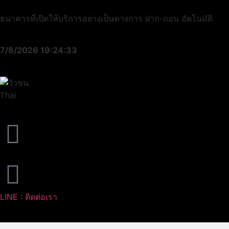
ธนาคารที่เปิดให้บริการอย่างเป็นทางการ ฝาก-ถอน อัตโนมัติ
7/8/2026 19:24:34
Thai
LINE : ติดต่อเรา