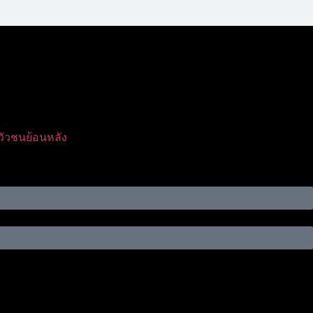
วัวชนย้อนหลัง