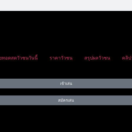
ายทอดสดวัวชนวันนี้
ราคาวัวชน
สรุปผลวัวชน
คลิป
เข้าเล่น
สมัครเล่น