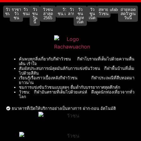
วัว
ราชา
วัว
วัว
วัวชน
วัว
วัว
วัว
วัว
สหาย
ufabet911
ถ่ายทอด
ชน
วัว
ชนสด
ชน
ล่าสุด
ชน.เน็ต
ลาน
ชน
ชน
วัวชน
สดวัวชน
ชน
วัน
2565
ดอท
เน็ต
วันนี้
นี้
เน็ต
ค้นพบทุกสิ่งเกี่ยวกับกีฬาวัวชน กีฬาโบราณที่เต็มไปด้วยความตื่น
เต้น เร้าใจ
สัมผัสประสบการณ์สุดมันส์กับการแข่งขันวัวชน กีฬาพื้นบ้านที่เต็ม
ไปด้วยสีสัน
เรียนรู้เรื่องราวเบื้องหลังกีฬาวัวชน กีฬาประเพณีที่สืบทอดมา
ยาวนาน
ชมการแข่งขันวัวชนแบบสดๆ ดื่มด่ำกับบรรยากาศสุดคึกคัก
วัวชน: กีฬาอันตรายที่เต็มไปด้วยเสน่ห์ ดึงดูดนักท่องเที่ยวจากทั่ว
โลก
ธนาคารที่เปิดให้บริการอย่างเป็นทางการ ฝาก-ถอน อัตโนมัติ