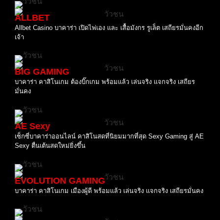
ALLBET
Allbet Casino บาคาร่า เปิดไพ่เอง และ เสื้อมังกร รูเล็ต เสถียรมั่นคงอีก
เจ้า
BIG GAMING
บาคาร่า คาสิโนเกม ต้องบิ๊กเกม พร้อมแล้ว เล่นจริง แจกจริง เสถียร
มั่นคง
AE Sexy
เซ็กซี่บาคาร่าออนไลน์ คาสิโนสดที่นิยมมากที่สุด Sexy Gaming สู่ AE
Sexy ตื่นเต้นสดใหม่ยิ่งขึ้น
EVOLUTION GAMING
บาคาร่า คาสิโนเกม เมืองผู้ดี พร้อมแล้ว เล่นจริง แจกจริง เสถียรมั่นคง