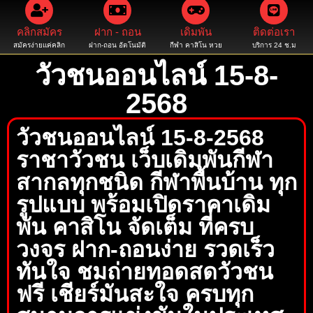
คลิกสมัคร
ฝาก - ถอน
เดิมพัน
ติดต่อเรา
สมัครง่ายแค่คลิก
ฝาก-ถอน อัตโนมัติ
กีฬา คาสิโน หวย
บริการ 24 ช.ม
วัวชนออนไลน์ 15-8-
2568
วัวชนออนไลน์ 15-8-2568
ราชาวัวชน เว็บเดิมพันกีฬา
สากลทุกชนิด กีฬาพื้นบ้าน ทุก
รูปแบบ พร้อมเปิดราคาเดิม
พัน คาสิโน จัดเต็ม ที่ครบ
วงจร ฝาก-ถอนง่าย รวดเร็ว
ทันใจ ชมถ่ายทอดสดวัวชน
ฟรี เชียร์มันสะใจ ครบทุก