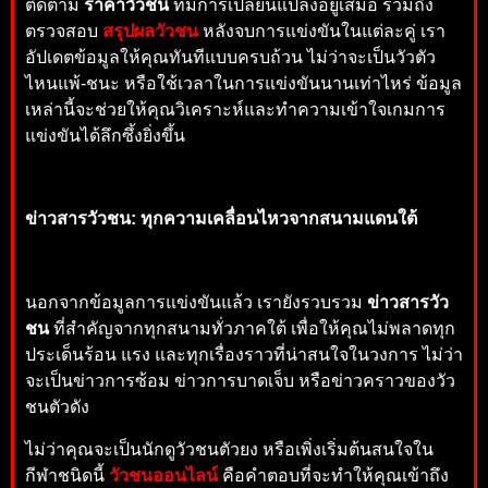
ติดตาม
ราคาวัวชน
ที่มีการเปลี่ยนแปลงอยู่เสมอ รวมถึง
ตรวจสอบ
สรุปผลวัวชน
หลังจบการแข่งขันในแต่ละคู่ เรา
อัปเดตข้อมูลให้คุณทันทีแบบครบถ้วน ไม่ว่าจะเป็นวัวตัว
ไหนแพ้-ชนะ หรือใช้เวลาในการแข่งขันนานเท่าไหร่ ข้อมูล
เหล่านี้จะช่วยให้คุณวิเคราะห์และทำความเข้าใจเกมการ
แข่งขันได้ลึกซึ้งยิ่งขึ้น
ข่าวสารวัวชน: ทุกความเคลื่อนไหวจากสนามแดนใต้
นอกจากข้อมูลการแข่งขันแล้ว เรายังรวบรวม
ข่าวสารวัว
ชน
ที่สำคัญจากทุกสนามทั่วภาคใต้ เพื่อให้คุณไม่พลาดทุก
ประเด็นร้อน แรง และทุกเรื่องราวที่น่าสนใจในวงการ ไม่ว่า
จะเป็นข่าวการซ้อม ข่าวการบาดเจ็บ หรือข่าวคราวของวัว
ชนตัวดัง
ไม่ว่าคุณจะเป็นนักดูวัวชนตัวยง หรือเพิ่งเริ่มต้นสนใจใน
กีฬาชนิดนี้
วัวชนออนไลน์
คือคำตอบที่จะทำให้คุณเข้าถึง