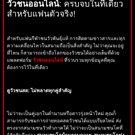
วัวชนออนไลน์
: ครบจบในที่เดียว
สำหรับแฟนตัวจริง!
สำหรับแฟนกีฬาชนวัวพันธุ์แท้ การติดตามข่าวสารและทุก
ความเคลื่อนไหวในสนามถือเป็นสิ่งสำคัญ ไม่ว่าคุณจะอยู่
ที่ไหน ก็สามารถเข้าถึงโลกของวัวชนได้อย่างเต็มที่ด้วย
แพลตฟอร์ม
วัวชนออนไลน์
ที่รวบรวมทุกข้อมูลที่คุณ
ต้องการไว้ในที่เดียว
ดูวัวชนสด: ไม่พลาดทุกคู่สำคัญ
ไม่ว่าจะเป็นคู่เอกในตำนานหรือดาวรุ่งหน้าใหม่ คุณก็
สามารถรับชมการถ่ายทอดสดวัวชนได้แบบเรียลไทม์ ส่ง
ตรงจากสนามชนวัวทั่วภาคใต้ ไม่ว่าจะเป็นสนามชนโคที่