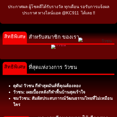
ประกาศผล ผู้โชคดีได้รับรางวัล ทุกเดือน รอรับการแจ้งผล
ประกาศ ทางไลน์แอด @KC911 ได้เลย !!
สิทธิพิเศษ
สำหรับสมาชิก ของเรา
สิทธิพิเศษ
ที่สุดแห่งวงการ วัวชน
ดุดัน! วัวชน กีฬาสุดมันส์ที่คุณต้องลอง
วัวชน: เผยเบื้องหลังกีฬาพื้นบ้านสุดเร้าใจ
ชมวัวชน: สัมผัสประสบการณ์วัฒนธรรมไทยที่ไม่เหมือน
ใคร