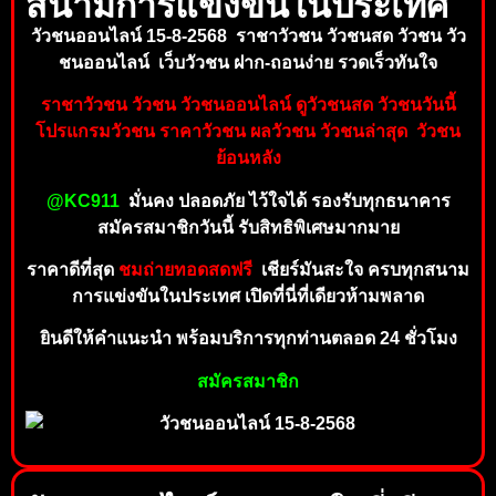
สนามการแข่งขันในประเทศ
วัวชนออนไลน์ 15-8-2568 ราชาวัวชน วัวชนสด วัวชน วัว
ชนออนไล
น์ เ
ว็บวัวชน ฝาก-ถอ
นง่า
ย รวดเร็วทันใจ
ราชาวัวชน วัวชน วัวชนออนไลน์ ดูวัวชนสด วัวชนวั
นนี้
โปรแกรมวัวชน ราคาวัวชน
ผ
ลวัวชน วัวชนล่า
สุด วัวชน
ย้อนหลัง
@KC911
มั่นคง ปลอดภัย ไว้ใ
จไ
ด้
รอ
งรั
บ
ทุ
ก
ธ
น
าคาร
สมัครสมาชิกวันนี้ รับสิทธิ
พิเ
ศษมา
กมา
ย
ราคาดีที่สุด
ชมถ่ายทอ
ดสดฟรี
เ
ชี
ยร์
มัน
ส
ะ
ใ
จ
ค
ร
บ
ทุ
ก
ส
นา
ม
การแข่งขันในประเทศ เ
ปิดที่นี่ที่เดียว
ห้ามพลา
ด
ยินดีให้คำ
แ
นะนำ พร้อม
บ
ริก
า
รทุก
ท่าน
ตล
อ
ด
24 ชั่
วโมง
สมัค
รสมา
ชิก