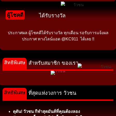
ผู้โชคดี
ได้รับรางวัล
ประกาศผล ผู้โชคดีได้รับรางวัล ทุกเดือน รอรับการแจ้งผล
ประกาศ ทางไลน์แอด @KC911 ได้เลย !!
สิทธิพิเศษ
สำหรับสมาชิก ของเรา
สิทธิพิเศษ
ที่สุดแห่งวงการ วัวชน
ดุดัน! วัวชน กีฬาสุดมันส์ที่คุณต้องลอง