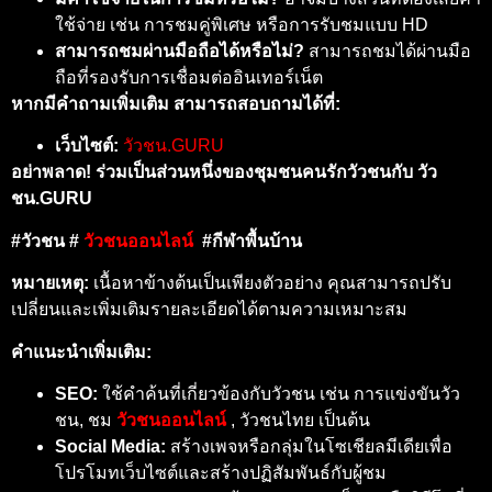
ใช้จ่าย เช่น การชมคู่พิเศษ หรือการรับชมแบบ HD
สามารถชมผ่านมือถือได้หรือไม่?
สามารถชมได้ผ่านมือ
ถือที่รองรับการเชื่อมต่ออินเทอร์เน็ต
หากมีคำถามเพิ่มเติม สามารถสอบถามได้ที่:
เว็บไซต์:
วัวชน.GURU
อย่าพลาด! ร่วมเป็นส่วนหนึ่งของชุมชนคนรักวัวชนกับ วัว
ชน.GURU
#วัวชน #
วัวชนออนไลน์
#กีฬาพื้นบ้าน
หมายเหตุ:
เนื้อหาข้างต้นเป็นเพียงตัวอย่าง คุณสามารถปรับ
เปลี่ยนและเพิ่มเติมรายละเอียดได้ตามความเหมาะสม
คำแนะนำเพิ่มเติม:
SEO:
ใช้คำค้นที่เกี่ยวข้องกับวัวชน เช่น การแข่งขันวัว
ชน, ชม
วัวชนออนไลน์
, วัวชนไทย เป็นต้น
Social Media:
สร้างเพจหรือกลุ่มในโซเชียลมีเดียเพื่อ
โปรโมทเว็บไซต์และสร้างปฏิสัมพันธ์กับผู้ชม