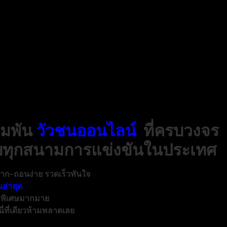
ิมพัน
วัวชนออนไลน์
ที่ครบวงจร
รบทุกสนามการแข่งขันในประเทศ
าก-ถอนง่าย รวดเร็วทันใจ
ล่าสุด
ทธิพิเศษมากมาย
่ที่เดียวห้ามพลาดเลย