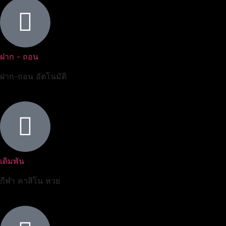
ฝาก - ถอน
ฝาก-ถอน อัตโนมัติ
เดิมพัน
กีฬา คาสิโน หวย