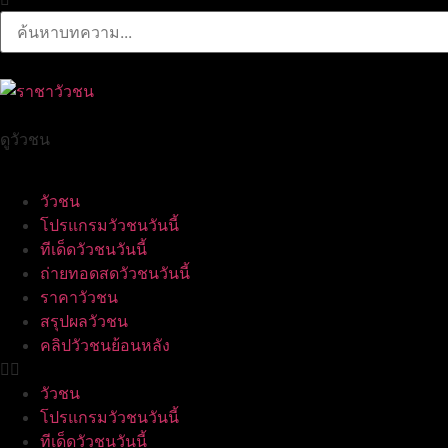
ดูวัวชน
วัวชน
โปรแกรมวัวชนวันนี้
ทีเด็ดวัวชนวันนี้
ถ่ายทอดสดวัวชนวันนี้
ราคาวัวชน
สรุปผลวัวชน
คลิปวัวชนย้อนหลัง
วัวชน
โปรแกรมวัวชนวันนี้
ทีเด็ดวัวชนวันนี้