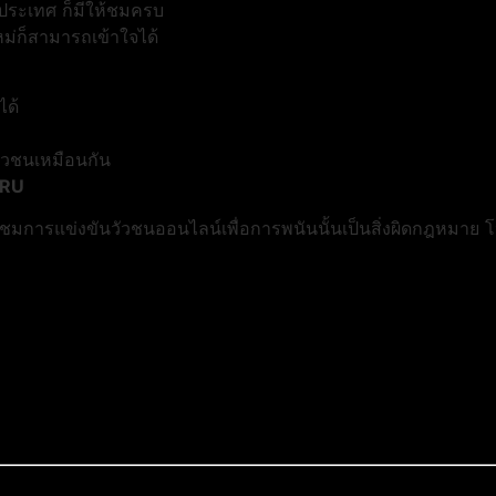
งประเทศ ก็มีให้ชมครบ
ม่ก็สามารถเข้าใจได้
ได้
วัวชนเหมือนกัน
URU
ชมการแข่งขันวัวชนออนไลน์เพื่อการพนันนั้นเป็นสิ่งผิดกฎหมา