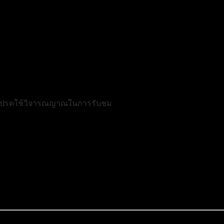
ย โปรดใช้วิจารณญาณในการรับชม