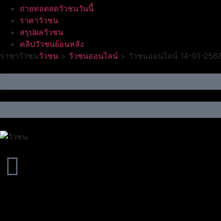
ถ่ายทอดสดวัวชนวันนี้
ราคาวัวชน
สรุปผลวัวชน
คลิปวัวชนย้อนหลัง
ราชาวัวชน
วัวชน
>
วัวชนออนไลน์
>
วัวชนออนไลน์ 14-01-256