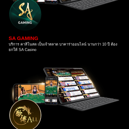
SA GAMING
บริการ คาสิโนสด เป็นเจ้าตลาด บาคาร่าออนไลน์ นานกว่า 10 ปี ต้อง
ยกให้ SA Casino