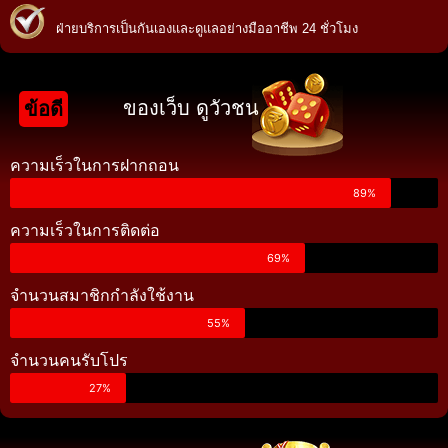
ฝ่ายบริการเป็นกันเองและดูแลอย่างมืออาชีพ 24 ชั่วโมง
ของเว็บ ดูวัวชน
ข้อดี
ความเร็วในการฝากถอน
89%
ความเร็วในการติดต่อ
69%
จำนวนสมาชิกกำลังใช้งาน
55%
จำนวนคนรับโปร
27%