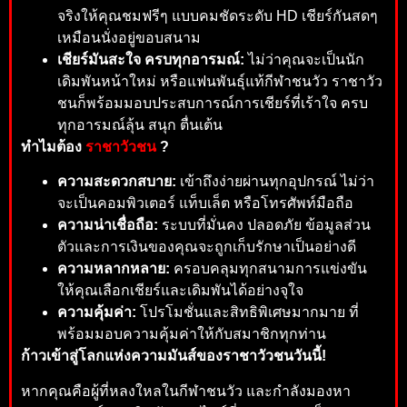
จริงให้คุณชมฟรีๆ แบบคมชัดระดับ HD เชียร์กันสดๆ
เหมือนนั่งอยู่ขอบสนาม
เชียร์มันสะใจ ครบทุกอารมณ์:
ไม่ว่าคุณจะเป็นนัก
เดิมพันหน้าใหม่ หรือแฟนพันธุ์แท้กีฬาชนวัว ราชาวัว
ชนก็พร้อมมอบประสบการณ์การเชียร์ที่เร้าใจ ครบ
ทุกอารมณ์ลุ้น สนุก ตื่นเต้น
ทำไมต้อง
ราชาวัวชน
?
ความสะดวกสบาย:
เข้าถึงง่ายผ่านทุกอุปกรณ์ ไม่ว่า
จะเป็นคอมพิวเตอร์ แท็บเล็ต หรือโทรศัพท์มือถือ
ความน่าเชื่อถือ:
ระบบที่มั่นคง ปลอดภัย ข้อมูลส่วน
ตัวและการเงินของคุณจะถูกเก็บรักษาเป็นอย่างดี
ความหลากหลาย:
ครอบคลุมทุกสนามการแข่งขัน
ให้คุณเลือกเชียร์และเดิมพันได้อย่างจุใจ
ความคุ้มค่า:
โปรโมชั่นและสิทธิพิเศษมากมาย ที่
พร้อมมอบความคุ้มค่าให้กับสมาชิกทุกท่าน
ก้าวเข้าสู่โลกแห่งความมันส์ของราชาวัวชนวันนี้!
หากคุณคือผู้ที่หลงใหลในกีฬาชนวัว และกำลังมองหา