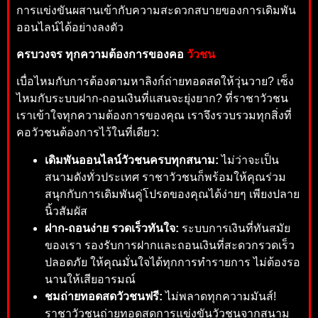
การแข่งขันผสานเข้ากับความสะดวกสบายของการเดิมพัน
ออนไลน์ได้อย่างลงตัว
ครบวงจร ทุกความต้องการของคอ
วัวชน
เบื่อไหมกับการต้องตามหาลิงก์ถ่ายทอดสดให้วุ่นวาย? เซ็ง
ไหมกับระบบฝาก-ถอนเงินที่แสนจะยุ่งยาก? ที่ราชาวัวชน
เราเข้าใจทุกความต้องการของคุณ เราจึงรวบรวมทุกสิ่งที่
คอวัวชนต้องการไว้ในที่เดียว:
เดิมพันออนไลน์วัวชนครบทุกสนาม:
ไม่ว่าจะเป็น
สนามดังทั่วประเทศ ราชาวัวชนก็พร้อมให้คุณร่วม
สนุกกับการเดิมพันคู่โปรดของคุณได้ง่ายๆ เพียงปลาย
นิ้วสัมผัส
ฝาก-ถอนง่าย รวดเร็วทันใจ:
ระบบการเงินที่ทันสมัย
ของเรา รองรับการฝากและถอนเงินที่สะดวกรวดเร็ว
ปลอดภัย ให้คุณมั่นใจได้ทุกการทำรายการ ไม่ต้องรอ
นานให้เสียอารมณ์
ชมถ่ายทอดสดวัวชนฟรี:
ไม่พลาดทุกความมันส์!
ราชาวัวชนถ่ายทอดสดการแข่งขันวัวชนจากสนาม