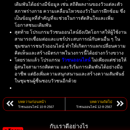
เดิมพันได้อย่างมีข้อมูล เช่น สถิติผลงานของวัวแต่ละตัว
สภาพร่างกาย ความเคลื่อนไหวของวัวในการฝึกซ้อม ซึ่ง
เป็นข้อมูลที่สำคัญที่จะช่วยในการตัดสินใจและเพิ่ม
โอกาสชนะเดิมพัน
สุดท้าย โปรแกรมวัวชนออนไลน์ยังเปิดโอกาสให้ผู้ใช้งาน
สามารถเชื่อมต่อและแชร์ประสบการณ์กับคนอื่น ๆ ใน
ชุมชนการชนวัวออนไลน์ ทำให้เกิดการแลกเปลี่ยนความ
คิดเห็นและสร้างมิตรภาพในวงการนี้ได้อย่างกว้างขวาง
โดยรวมแล้ว โปรแกรม
วัวชนออนไลน์
ไม่เพียงแต่ช่วยให้
ผู้สนใจสามารถติดตาม และริเริ่มการเดิมพันได้อย่างมือ
อาชีพ แต่ยังเพิ่มความสนุกสนานและสร้างความสัมพันธ์
ในชุมชนผู้ชื่นชอบวัวชนอีกด้วย
บทความก่อนหน้า
บทความถัดไป
วัวชนออนไลน์ 10-8-2567
วัวชนออนไลน์ 12-8-2567
กับเราดีอย่างไร