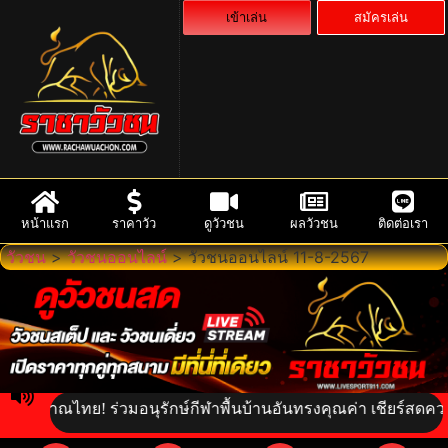
เข้าเล่น
สมัครเล่น
หน้าแรก
ราคาวัว
ดูวัวชน
ผลวัวชน
ติดต่อเรา
วัวชน
>
วัวชนออนไลน์
>
วัวชนออนไลน์ 11-8-2567
ิญญาณไทย! ร่วมอนุรักษ์กีฬาพื้นบ้านอันทรงคุณค่า เชียร์สดความเร้