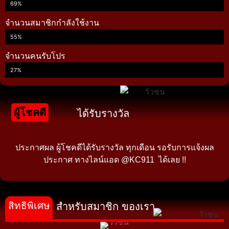
69%
จำนวนสมาชิกกำลังใช้งาน
55%
จำนวนคนรับโปร
27%
ผู้โชคดี
ได้รับรางวัล
ประกาศผล ผู้โชคดีได้รับรางวัล ทุกเดือน รอรับการแจ้งผล
ประกาศ ทางไลน์แอด @KC911 ได้เลย !!
สิทธิพิเศษ
สำหรับสมาชิก ของเรา