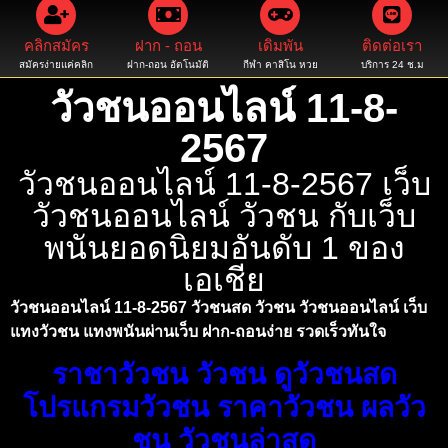
คลิกสมัคร
ฝาก - ถอน
เดิมพัน
ติดต่อเรา
สมัครง่ายแค่คลิก
ฝาก-ถอน อัตโนมัติ
กีฬา คาสิโน หวย
บริการ 24 ช.ม
วัวชนออนไลน์ 11-8-
2567
วัวชนออนไลน์ 11-8-2567 เว็บ
วัวชนออนไลน์ วัวชน กับเว็บ
พนันยอดนิยมอันดับ 1 ของ
เอเชีย
วัวชนออนไลน์ 11-8-2567 วัวชนสด วัวชน วัวชนออนไลน์ เว็บ
แทงวัวชน แทงพนันผ่านเว็บ ฝาก-ถอนง่าย รวดเร็วทันใจ
ราชาวัวชน วัวชน ดูวัวชนสด
โปรแกรมวัวชน ราคาวัวชน ผลวัว
ชน วัวชนล่าสุด