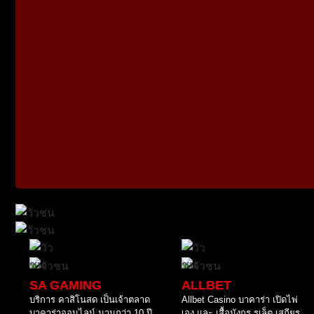
SA GAMING
ALLBET
บริการ คาสิโนสด เป็นเจ้าตลาด
Allbet Casino บาคาร่า เปิดไพ่
บาคาร่าออนไลน์ นานกว่า 10 ปี
เอง และ เสื้อมังกร รูเล็ต เสถียร