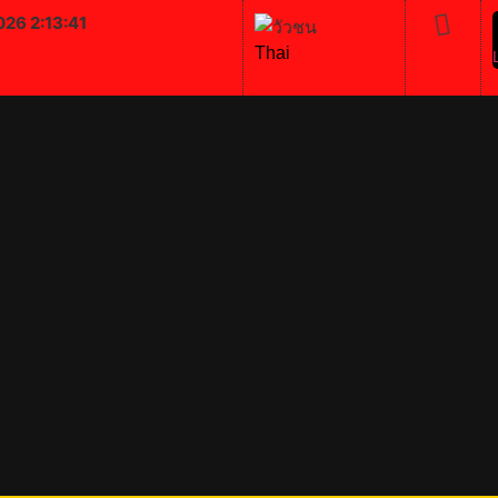
026 2:13:42
Thai