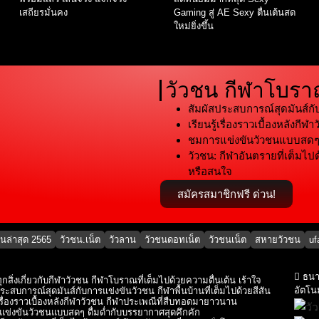
เสถียรมั่นคง
Gaming สู่ AE Sexy ตื่นเต้นสด
ใหม่ยิ่งขึ้น
วัวชน กีฬาโบราณ
สัมผัสประสบการณ์สุดมันส์กับก
เรียนรู้เรื่องราวเบื้องหลัง
ชมการแข่งขันวัวชนแบบสดๆ ด
วัวชน: กีฬาอันตรายที่เต็มไปด
หรือสนใจ
สมัครสมาชิกฟรี ด่วน!
ชนล่าสุด 2565
วัวชน.เน็ต
วัวลาน
วัวชนดอทเน็ต
วัวชนเน็ต
สหายวัวชน
uf
ธนาค
กสิ่งเกี่ยวกับกีฬาวัวชน กีฬาโบราณที่เต็มไปด้วยความตื่นเต้น เร้าใจ
อัตโนม
ระสบการณ์สุดมันส์กับการแข่งขันวัวชน กีฬาพื้นบ้านที่เต็มไปด้วยสีสัน
้เรื่องราวเบื้องหลังกีฬาวัวชน กีฬาประเพณีที่สืบทอดมายาวนาน
ข่งขันวัวชนแบบสดๆ ดื่มด่ำกับบรรยากาศสุดคึกคัก