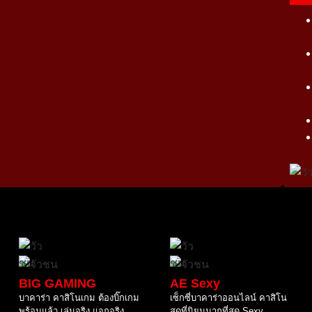
BIG GAMING
AE Sexy
บาคาร่า คาสิโนเกม ต้องบิ๊กเกม
เซ็กซี่บาคาร่าออนไลน์ คาสิโน
พร้อมแล้ว เล่นจริง แจกจริง
สดที่นิยมมากที่สุด Sexy