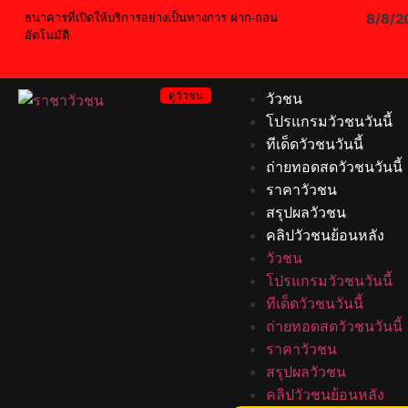
8/8/2
ธนาคารที่เปิดให้บริการอย่างเป็นทางการ ฝาก-ถอน
อัตโนมัติ
ดูวัวชน
วัวชน
โปรแกรมวัวชนวันนี้
ทีเด็ดวัวชนวันนี้
ถ่ายทอดสดวัวชนวันนี้
ราคาวัวชน
สรุปผลวัวชน
คลิปวัวชนย้อนหลัง
วัวชน
โปรแกรมวัวชนวันนี้
ทีเด็ดวัวชนวันนี้
ถ่ายทอดสดวัวชนวันนี้
ราคาวัวชน
สรุปผลวัวชน
คลิปวัวชนย้อนหลัง