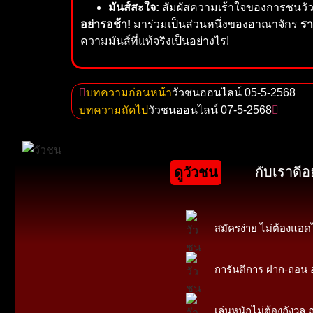
มันส์สะใจ:
สัมผัสความเร้าใจของการชนวัว
อย่ารอช้า!
มาร่วมเป็นส่วนหนึ่งของอาณาจักร
รา
ความมันส์ที่แท้จริงเป็นอย่างไร!
บทความก่อนหน้า
วัวชนออนไลน์ 05-5-2568
บทความถัดไป
วัวชนออนไลน์ 07-5-2568
กับเราดีอ
ดูวัวชน
สมัครง่าย ไม่ต้องแอด
การันตีการ ฝาก-ถอน ออ
เล่นหนักไม่ต้องกังวล ถ