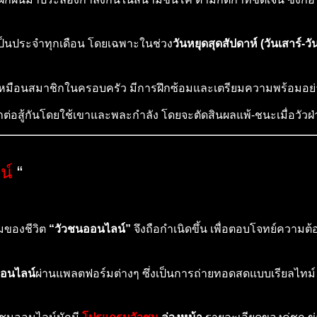
เป็นประจำทุกเดือน โดยเฉพาะในช่วง
วันหยุดสุดสัปดาห์ (วันเสาร์-วั
หมือนสมาชิกในครอบครัว มีการฝึกซ้อมและเตรียมความพร้อมอย่าง
าต่อสู้กันโดยใช้เขาและพละกำลัง โดยจะตัดสินผลแพ้-ชนะเมื่อวั
น์
“
ุมของชีวิต
“วัวชนออนไลน์”
จึงถือกำเนิดขึ้น เพื่อตอบโจทย์ความ
ออนไลน์
ผ่านแพลตฟอร์มต่างๆ ซึ่งเป็นการถ่ายทอดสดแบบเรียลไทม์