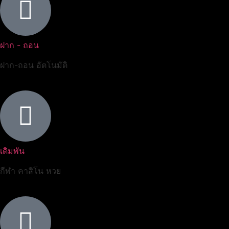
ฝาก - ถอน
ฝาก-ถอน อัตโนมัติ
เดิมพัน
กีฬา คาสิโน หวย