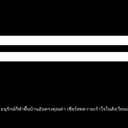
กีฬาพื้นบ้านอันทรงคุณค่า เชียร์สดความเร้าใจในสังเวียนเดือด พร้