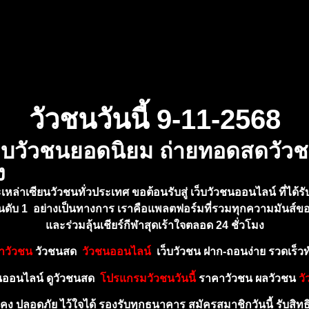
วัวชนวันนี้ 9-11-2568
เว็บวัวชนยอดนิยม ถ่ายทอดสดวัว
ง
เหล่าเซียนวัวชนทั่วประเทศ ขอต้อนรับสู่ เว็บวัวชนออนไลน์ ที่ได้ร
อันดับ 1 อย่างเป็นทางการ เราคือแพลตฟอร์มที่รวมทุกความมันส์ขอ
และร่วมลุ้นเ
ชียร์กีฬาสุดเร้าใจตลอด 24 ชั่วโมง
าวัวชน
วัวชนสด
วัว
ชนออ
นไล
น์
เ
ว็
บ
วัวชน ฝาก-ถอ
นง่า
ย รวดเร็ว
ออนไลน์ ดู
วัวชน
สด
โ
ปรแกรมวัวชนวันนี้
ราคาวัวชน
ผ
ลวัวชน
วั
คง ปลอดภัย ไว้ใ
จ
ไ
ด้
ร
อ
งรั
บทุ
ก
ธ
น
าคาร สมัครสมาชิกวันนี้ รับสิทธ