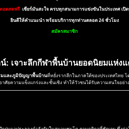
ยทอ
ดสดฟ
รี
เ
ชี
ยร์
มัน
ส
ะ
ใ
จ
ค
ร
บ
ทุ
ก
ส
นา
ม
การแข่งขันในประเทศ เ
ปิดท
ยินดีให้คำ
แ
นะนำ พร้อม
บ
ริก
า
รทุ
ก
ท่าน
ตล
อ
ด
24 ชั่
วโมง
สมั
ค
รสมา
ชิก
: เจาะลึกกีฬาพื้นบ้านยอดนิยมแห่งแดน
และภูมิปัญญาพื้นบ้าน
ที่หยั่งรากลึกในภาคใต้ของประเทศไทย โ
ที่อาศัยความแข็งแกร่งและชั้นเชิง ทำให้วัวชนได้รับความสนใจอย
การฝึกฝนมาประลองกำลังกันในสนามชนโค ตามกติกาที่ชัดเจน ซึ่งก่อ