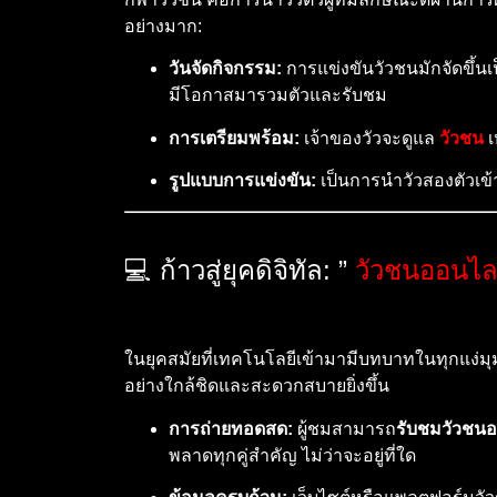
อย่างมาก:
วันจัดกิจกรรม:
การแข่งขันวัวชนมักจัดขึ้น
มีโอกาสมารวมตัวและรับชม
การเตรียมพร้อม:
เจ้าของวัวจะดูแล
วัวชน
เ
รูปแบบการแข่งขัน:
เป็นการนำวัวสองตัวเข้
💻 ก้าวสู่ยุคดิจิทัล: ”
วัวชนออนไล
ในยุคสมัยที่เทคโนโลยีเข้ามามีบทบาทในทุกแง่ม
อย่างใกล้ชิดและสะดวกสบายยิ่งขึ้น
การถ่ายทอดสด:
ผู้ชมสามารถ
รับชมวัวชน
พลาดทุกคู่สำคัญ ไม่ว่าจะอยู่ที่ใด