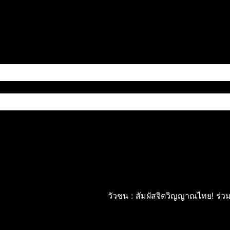
เข้าเล่น
สมัครเล่น
วัวชน : สัมผัสจิตวิญญาณไทย! ร่วมอนุรักษ์