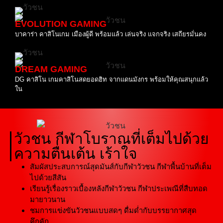
EVOLUTION GAMING
บาคาร่า คาสิโนเกม เมืองผู้ดี พร้อมแล้ว เล่นจริง แจกจริง เสถียรมั่นคง
DREAM GAMING
DG คาสิโน เกมคาสิโนสดยอดฮิท จากแดนมังกร พร้อมให้คุณสนุกแล้ว
ใน
วัวชน กีฬาโบราณที่เต็มไปด้วย
ความตื่นเต้น เร้าใจ
สัมผัสประสบการณ์สุดมันส์กับกีฬาวัวชน กีฬาพื้นบ้านที่เต็ม
ไปด้วยสีสัน
เรียนรู้เรื่องราวเบื้องหลังกีฬาวัวชน กีฬาประเพณีที่สืบทอด
มายาวนาน
ชมการแข่งขันวัวชนแบบสดๆ ดื่มด่ำกับบรรยากาศสุด
คึกคัก