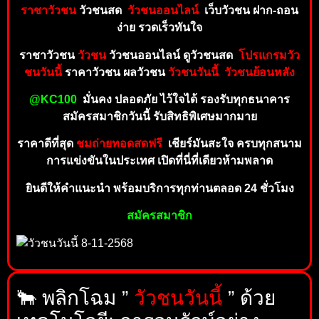
ราชาวัวชน
วัวชนสด
วัว
ชนออ
นไล
น์
เ
ว็
บ
วัวชน ฝาก-ถอ
น
ง่า
ย รวดเร็วทันใจ
ราชาวัวชน
วัวชน
วัวชนออนไลน์ ดู
วัวชน
สด
โ
ปรแกรมวัว
ชนวันนี้
ราคาวัวชน
ผ
ลวัวชน
วัวชนวันนี้
วัวชนย้อนหลัง
@KC100
มั่นคง ปลอดภัย ไว้ใ
จ
ไ
ด้
ร
อ
งรั
บทุ
ก
ธ
น
าคาร
สมัครสมาชิกวันนี้ รับสิทธิ
พิเ
ศษ
มา
กมา
ย
ราคาดีที่สุด
ชมถ่ายทอ
ดสดฟ
รี
เ
ชี
ยร์
มัน
ส
ะ
ใ
จ
ค
ร
บ
ทุ
ก
ส
นา
ม
การแข่งขันในประเทศ เ
ปิดที่นี่ที่
เดียว
ห้ามพลา
ด
ยินดีให้คำ
แ
นะนำ พร้อม
บ
ริก
า
รทุก
ท่าน
ตล
อ
ด
24 ชั่
วโมง
สมั
ค
รสมา
ชิก
🐂 พลิกโฉม ”
วัวชนวันนี้
” ด้วย