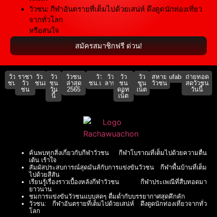
วัวชน: กีฬาอันตรายที่เต็มไปด้วยเสน่ห์ ดึงดูดนักท่องเที่ยว
จากทั่วโลก
หรือสนใจ
สมัครสมาชิกฟรี ด่วน!
วัว
ราชา
วัว
วัว
วัวชน
วัว
วัว
วัว
วัว
สหาย
ufabet911
ถ่ายทอด
ชน
วัว
ชนสด
ชน
ล่าสุด
ชน.เน็ต
ลาน
ชน
ชน
วัวชน
สดวัวชน
ชน
วัน
2565
ดอท
เน็ต
วันนี้
นี้
เน็ต
ค้นพบทุกสิ่งเกี่ยวกับกีฬาวัวชน กีฬาโบราณที่เต็มไปด้วยความตื่น
เต้น เร้าใจ
สัมผัสประสบการณ์สุดมันส์กับการแข่งขันวัวชน กีฬาพื้นบ้านที่เต็ม
ไปด้วยสีสัน
เรียนรู้เรื่องราวเบื้องหลังกีฬาวัวชน กีฬาประเพณีที่สืบทอดมา
ยาวนาน
ชมการแข่งขันวัวชนแบบสดๆ ดื่มด่ำกับบรรยากาศสุดคึกคัก
วัวชน: กีฬาอันตรายที่เต็มไปด้วยเสน่ห์ ดึงดูดนักท่องเที่ยวจากทั่ว
โลก