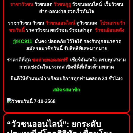
ราชาวัวชน
วัวชนสด
วัวชนกูรู
วัวชนออน
ไล
น์ เ
ว็
บ
วัวชน
ฝาก-ถอ
นง่า
ย รวดเร็วทันใจ
ราชาวัวชน วัวชน
วัวชนออนไลน์
ดูวัวชนสด
โปรแกรมวัว
ชนวันนี้
ราคาวัวชน
ผ
ลวัวชน วัวชนล่า
สุด
วัวชนย้อนหลัง
@KC911
มั่นคง ปลอดภัย ไว้ใ
จไ
ด้
ร
อ
งรั
บทุ
ก
ธ
น
าคาร
สมัครสมาชิกวันนี้ รับสิทธิ
พิเ
ศษ
มา
กมา
ย
ราคาดีที่สุด
ชมถ่ายทอ
ดสดฟรี
เ
ชี
ยร์
มัน
ส
ะ
ใ
จ
ค
ร
บ
ทุ
ก
ส
นา
ม
การแข่งขันในประเทศ เ
ปิดที่นี่ที่
เดียว
ห้ามพลา
ด
ยินดีให้คำ
แ
นะนำ พร้อม
บ
ริก
า
รทุก
ท่าน
ตล
อ
ด
24 ชั่
วโมง
สมั
ค
รสมา
ชิก
“วัวชนออนไลน์”: ยกระดับ