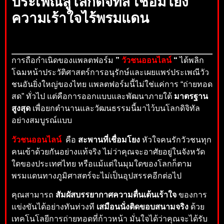
ประเพณีสู่โลกดิจิทัล เชื่อมโยง
ความเร้าใจไร้พรมแดน
การถือกำเนิดของแพลตฟอร์ม
”
วัวชนออนไลน์
“
ได้พลิก
โฉมหน้าประวัติศาสตร์การอนุรักษ์และเผยแพร่ประเพณีวัว
ชนอันยิ่งใหญ่ของไทย แพลตฟอร์มนี้ไม่ใช่แค่การ “ถ่ายทอด
สด” ทั่วไป แต่คือการออกแบบและพัฒนาภายใต้
มาตรฐาน
สูงสุด
เพื่อยกตำนานและวัฒนธรรมนี้มาไว้บนโลกดิจิทัล
อย่างสมบูรณ์แบบ
วัวชนออนไลน์
คือ
สะพานที่เชื่อมโยง
หัวใจคนรักวัวชนทุก
คนเข้าด้วยกันอย่างแท้จริง ไม่ว่าคุณจะอาศัยอยู่ในจังหวัด
ใดของประเทศไทย หรือแม้แต่ในมุมใดของโลกก็ตาม
พรมแดนทางภูมิศาสตร์จะไม่เป็นอุปสรรคอีกต่อไป
คุณสามารถ
สัมผัสบรรยากาศความตื่นเต้นเร้าใจ
ของการ
แข่งขันได้อย่างทันท่วงที
เสมือนนั่งติดขอบสนามจริง
ด้วย
เทคโนโลยีการถ่ายทอดที่ก้าวหน้า มั่นใจได้ว่าคุณจะได้รับ