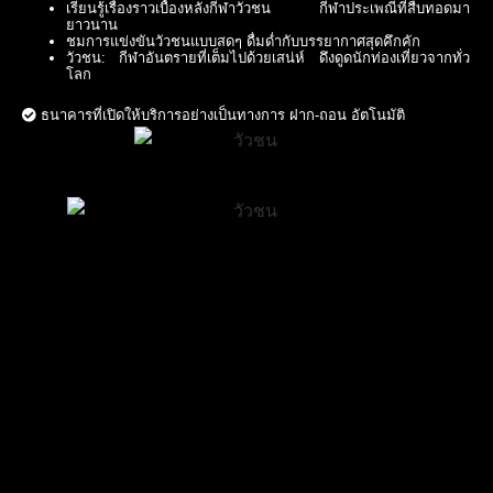
เรียนรู้เรื่องราวเบื้องหลังกีฬาวัวชน กีฬาประเพณีที่สืบทอดมา
ยาวนาน
ชมการแข่งขันวัวชนแบบสดๆ ดื่มด่ำกับบรรยากาศสุดคึกคัก
วัวชน: กีฬาอันตรายที่เต็มไปด้วยเสน่ห์ ดึงดูดนักท่องเที่ยวจากทั่ว
โลก
ธนาคารที่เปิดให้บริการอย่างเป็นทางการ ฝาก-ถอน อัตโนมัติ