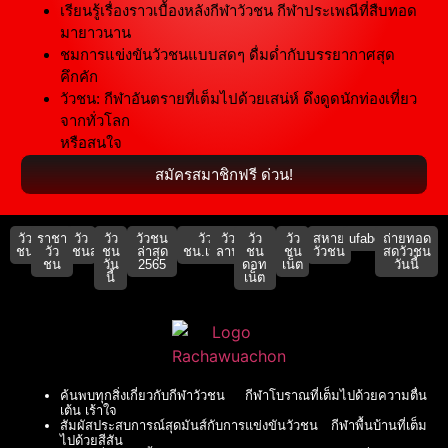
เรียนรู้เรื่องราวเบื้องหลังกีฬาวัวชน กีฬาประเพณีที่สืบทอด
มายาวนาน
ชมการแข่งขันวัวชนแบบสดๆ ดื่มด่ำกับบรรยากาศสุด
คึกคัก
วัวชน: กีฬาอันตรายที่เต็มไปด้วยเสน่ห์ ดึงดูดนักท่องเที่ยว
จากทั่วโลก
หรือสนใจ
สมัครสมาชิกฟรี ด่วน!
วัว
ราชา
วัว
วัว
วัวชน
วัว
วัว
วัว
วัว
สหาย
ufabet911
ถ่ายทอด
ชน
วัว
ชนสด
ชน
ล่าสุด
ชน.เน็ต
ลาน
ชน
ชน
วัวชน
สดวัวชน
ชน
วัน
2565
ดอท
เน็ต
วันนี้
นี้
เน็ต
ค้นพบทุกสิ่งเกี่ยวกับกีฬาวัวชน กีฬาโบราณที่เต็มไปด้วยความตื่น
เต้น เร้าใจ
สัมผัสประสบการณ์สุดมันส์กับการแข่งขันวัวชน กีฬาพื้นบ้านที่เต็ม
ไปด้วยสีสัน