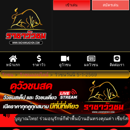
เข้าเล่น
สมัครเล่น
หน้าแรก
ราคาวัว
ดูวัวชน
ผลวัวชน
ติดต่อเรา
วัวชน
>
วัวชนออนไลน์
>
วัวชนวันนี้ 5-1-2569
ิตวิญญาณไทย! ร่วมอนุรักษ์กีฬาพื้นบ้านอันทรงคุณค่า เชียร์สดความ