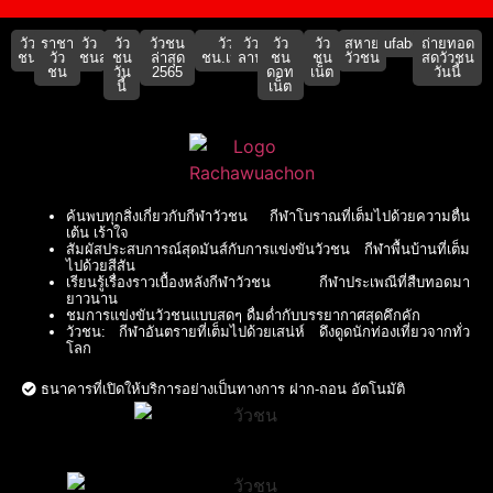
วัว
ราชา
วัว
วัว
วัวชน
วัว
วัว
วัว
วัว
สหาย
ufabet911
ถ่ายทอด
ชน
วัว
ชนสด
ชน
ล่าสุด
ชน.เน็ต
ลาน
ชน
ชน
วัวชน
สดวัวชน
ชน
วัน
2565
ดอท
เน็ต
วันนี้
นี้
เน็ต
ค้นพบทุกสิ่งเกี่ยวกับกีฬาวัวชน กีฬาโบราณที่เต็มไปด้วยความตื่น
เต้น เร้าใจ
สัมผัสประสบการณ์สุดมันส์กับการแข่งขันวัวชน กีฬาพื้นบ้านที่เต็ม
ไปด้วยสีสัน
เรียนรู้เรื่องราวเบื้องหลังกีฬาวัวชน กีฬาประเพณีที่สืบทอดมา
ยาวนาน
ชมการแข่งขันวัวชนแบบสดๆ ดื่มด่ำกับบรรยากาศสุดคึกคัก
วัวชน: กีฬาอันตรายที่เต็มไปด้วยเสน่ห์ ดึงดูดนักท่องเที่ยวจากทั่ว
โลก
ธนาคารที่เปิดให้บริการอย่างเป็นทางการ ฝาก-ถอน อัตโนมัติ