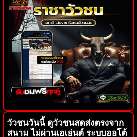
วัวชนวันนี้ ดูวัวชนสดส่งตรงจาก
สนาม ไม่ผ่านเอเย่นต์ ระบบออโต้