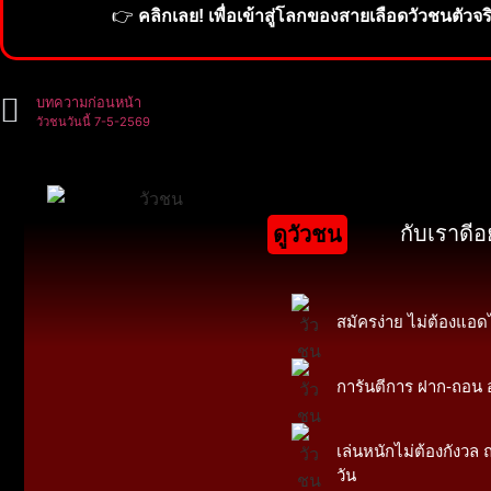
👉
คลิกเลย! เพื่อเข้าสู่โลกของสายเลือดวัวชนตัวจร
บทความก่อนหน้า
วัวชนวันนี้ 7-5-2569
กับเราดีอ
ดูวัวชน
สมัครง่าย ไม่ต้องแอด
การันตีการ ฝาก-ถอน ออ
เล่นหนักไม่ต้องกังวล ถ
วัน