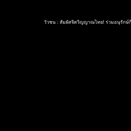
วัวชน : สัมผัสจิตวิญญาณไทย! ร่วมอนุรักษ์กีฬาพื้น