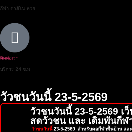
กีฬา คาสิโน หวย
ติดต่อเรา
บริการ 24 ช.ม
วัวชนวันนี้ 23-5-2569
วัวชนวันนี้ 23-5-2569 
สดวัวชน และ เดิมพันกีฬาอ
วัวชนวันนี้
23-5-2569 สำหรับคอกีฬาพื้นบ้าน และเ