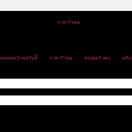
ายทอดสดวัวชนวันนี้
ราคาวัวชน
สรุปผลวัวชน
คลิป
เข้าเล่น
สมัครเล่น