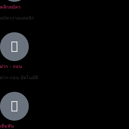
คลิกสมัคร
สมัครง่ายแค่คลิก
ฝาก - ถอน
ฝาก-ถอน อัตโนมัติ
เดิมพัน