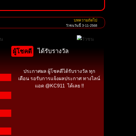
บทความถัดไป
วัวชนวันนี้ 3-11-2568
ได้รับรางวัล
ผู้โชคดี
ประกาศผล ผู้โชคดีได้รับรางวัล ทุก
เดือน รอรับการแจ้งผลประกาศ ทางไลน์
แอด @KC911 ได้เลย !!