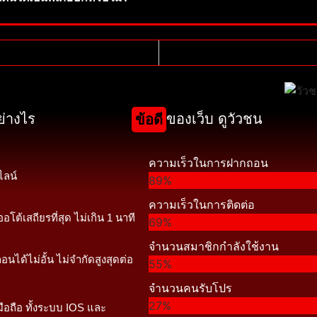
ย่างไร
ของเว็บ ดูวัวชน
ข้อดี
ความเร็วในการฝากถอน
ไลน์
89%
ความเร็วในการติดต่อ
โต้เสถียรที่สุด ไม่เกิน 1 นาที
69%
จำนวนสมาชิกกำลังใช้งาน
อนได้ไม่อั้น ไม่จำกัดสูงสุดต่อ
55%
จำนวนคนรับโปร
27%
ือถือ ทั้งระบบ IOS และ