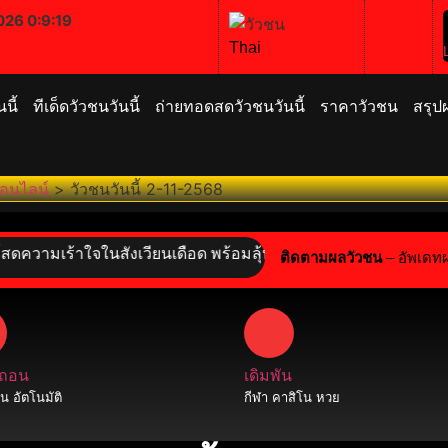
026 0:9:19
Thai
นี้
ทีเด็ดวัวชนวันนี้
ถ่ายทอดสดวัวชนวันนี้
ราคาวัวชน
สรุป
อนไลน์
>
วัวชนวันนี้ 2-11-2568
มเร้าใจในสังเวียนเดือด พร้อมลุ้นเดิมพันสุดมันส์ไปกับเรา! มาร่
ติดตามผลวัวชน
– อัพเดท
 ถอน
เดิมพัน
 อัตโนมัติ
กีฬา คาสิโน หวย