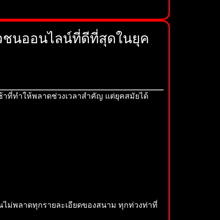
นออนไลน์ที่ดีที่สุดในยุค
าที่ทำให้พลาดช่วงเวลาสำคัญ แต่ยุคสมัยได้
คุณไม่พลาดทุกรายละเอียดของสนาม ทุกท่วงท่าที่