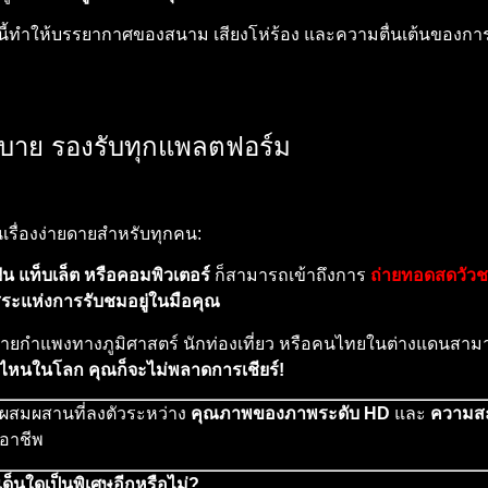
ี้ทำให้บรรยากาศของสนาม เสียงโห่ร้อง และความตื่นเต้นของการ
าย รองรับทุกแพลตฟอร์ม
รื่องง่ายดายสำหรับทุกคน:
น แท็บเล็ต หรือคอมพิวเตอร์
ก็สามารถเข้าถึงการ
ถ่ายทอดสดวัว
สระแห่งการรับชมอยู่ในมือคุณ
ลายกำแพงทางภูมิศาสตร์ นักท่องเที่ยว หรือคนไทยในต่างแดนสา
ที่ไหนในโลก คุณก็จะไม่พลาดการเชียร์!
รผสมผสานที่ลงตัวระหว่าง
คุณภาพของภาพระดับ HD
และ
ความสะ
ออาชีพ
เด็นใดเป็นพิเศษอีกหรือไม่?