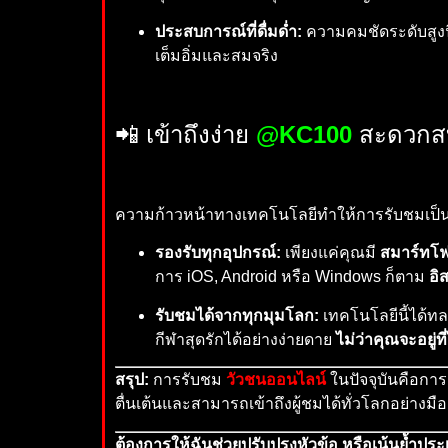
ประสบการณ์ที่ดื่มด่ำ:
ความคมชัดระดับสูงน
เต็มอิ่มและสมจริง
📲 เข้าถึงง่าย
@KC100
สะดวกสบ
ความก้าวหน้าทางเทคโนโลยีทำให้การรับชมเป็นเ
รองรับทุกอุปกรณ์:
เพียงแค่คุณมี
สมาร์ทโฟ
การ iOS, Android หรือ Windows ก็ตาม
อิ
รับชมได้จากทุกมุมโลก:
เทคโนโลยีนี้ได้ท
กีฬาสุดรักได้อย่างง่ายดาย
ไม่ว่าคุณจะอยู่
สรุป:
การรับชม
วัวชนออนไลน์
ในปัจจุบันคือกา
ตื่นเต้นและสามารถเข้าถึงผู้ชมได้ทั่วโลกอย่างมื
ต้องการให้ฉันช่วยปรับปรุงหัวข้อ หรือเน้นย้ำประ