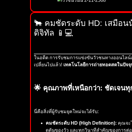
🐂 คมชัดระดับ HD: เสมือนน
ดิจิทัล 📱💻
ในอดีต การรับชมการแข่งขันวัวชนทางออนไลน์อาจ
เปลี่ยนไปแล้ว!
เทคโนโลยีการถ่ายทอดสดในปัจจุ
🌟 คุณภาพที่เหนือกว่า: ชัดเจนท
นี่คือสิ่งที่ผู้รับชมยุคใหม่จะได้รับ:
คมชัดระดับ HD (High Definition):
คุณจะไ
ดุดันของวัว และทุกวินาทีสำคัญของการต่อส