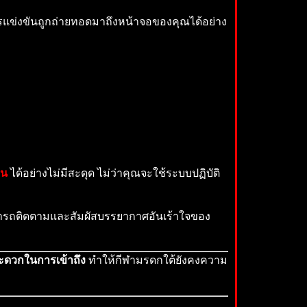
แข่งขันถูกถ่ายทอดมาถึงหน้าจอของคุณได้อย่าง
ชน
ได้อย่างไม่มีสะดุด ไม่ว่าคุณจะใช้ระบบปฏิบัติ
มารถติดตามและสัมผัสบรรยากาศอันเร้าใจของ
ดวกในการเข้าถึง
ทำให้กีฬามรดกใต้ยังคงความ