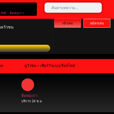
LINE : ติดต่อเรา
เข้าเล่น
สมัครเล่น
ผลวัวชน
วมสร้างตำนานไปด้วยกัน!ลก
ผล
ดูวัวชน – เชียร์วัวแบบเรียลไทม์
ติดต่อเรา
บริการ 24 ช.ม