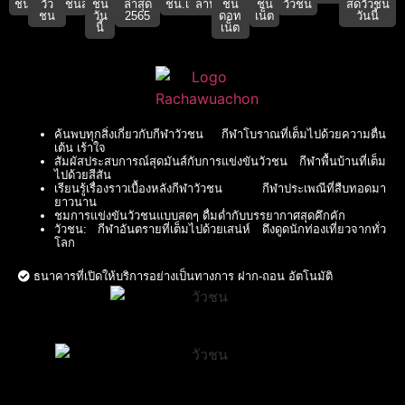
ชน
วัว
ชนสด
ชน
ล่าสุด
ชน.เน็ต
ลาน
ชน
ชน
วัวชน
สดวัวชน
ชน
วัน
2565
ดอท
เน็ต
วันนี้
นี้
เน็ต
ค้นพบทุกสิ่งเกี่ยวกับกีฬาวัวชน กีฬาโบราณที่เต็มไปด้วยความตื่น
เต้น เร้าใจ
สัมผัสประสบการณ์สุดมันส์กับการแข่งขันวัวชน กีฬาพื้นบ้านที่เต็ม
ไปด้วยสีสัน
เรียนรู้เรื่องราวเบื้องหลังกีฬาวัวชน กีฬาประเพณีที่สืบทอดมา
ยาวนาน
ชมการแข่งขันวัวชนแบบสดๆ ดื่มด่ำกับบรรยากาศสุดคึกคัก
วัวชน: กีฬาอันตรายที่เต็มไปด้วยเสน่ห์ ดึงดูดนักท่องเที่ยวจากทั่ว
โลก
ธนาคารที่เปิดให้บริการอย่างเป็นทางการ ฝาก-ถอน อัตโนมัติ