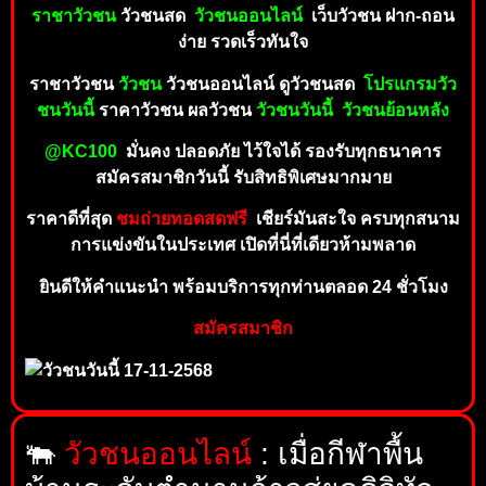
ราชาวัวชน
วัวชนสด
วัว
ชนออ
นไล
น์
เ
ว็
บ
วัวชน ฝาก-ถอ
น
ง่า
ย รวดเร็วทันใจ
ราชาวัวชน
วัวชน
วัวชนอ
อนไลน์
ดู
วัวชน
สด
โ
ปรแกรมวัว
ชนวันนี้
ราคาวัวชน
ผ
ลวัวชน
วัวชนวันนี้
วัวชนย้
อ
นหลัง
@KC100
มั่นคง ปลอดภัย ไว้ใ
จ
ไ
ด้
ร
อ
งรั
บทุ
ก
ธ
น
าคาร
สมัครสมาชิกวันนี้ รับสิทธิ
พิเ
ศษ
มา
กมา
ย
ราคาดีที่สุด
ชมถ่ายทอ
ดส
ดฟ
รี
เ
ชี
ยร์
มัน
ส
ะ
ใ
จ
ค
ร
บ
ทุ
ก
ส
นา
ม
การแข่งขันในประเทศ เ
ปิดที่นี่ที่
เดียว
ห้ามพลา
ด
ยินดีให้คำ
แ
นะนำ พร้อม
บ
ริก
า
รทุ
ก
ท่าน
ตล
อ
ด
24 ชั่
วโมง
สมั
ค
รสมา
ชิก
🐃
วัวชนออนไลน์
: เมื่อกีฬาพื้น