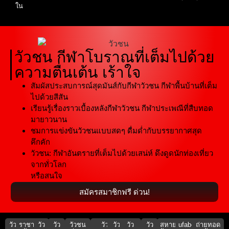
ใน
วัวชน กีฬาโบราณที่เต็มไปด้วย
ความตื่นเต้น เร้าใจ
สัมผัสประสบการณ์สุดมันส์กับกีฬาวัวชน กีฬาพื้นบ้านที่เต็ม
ไปด้วยสีสัน
เรียนรู้เรื่องราวเบื้องหลังกีฬาวัวชน กีฬาประเพณีที่สืบทอด
มายาวนาน
ชมการแข่งขันวัวชนแบบสดๆ ดื่มด่ำกับบรรยากาศสุด
คึกคัก
วัวชน: กีฬาอันตรายที่เต็มไปด้วยเสน่ห์ ดึงดูดนักท่องเที่ยว
จากทั่วโลก
หรือสนใจ
สมัครสมาชิกฟรี ด่วน!
วัว
ราชา
วัว
วัว
วัวชน
วัว
วัว
วัว
วัว
สหาย
ufabet911
ถ่ายทอด