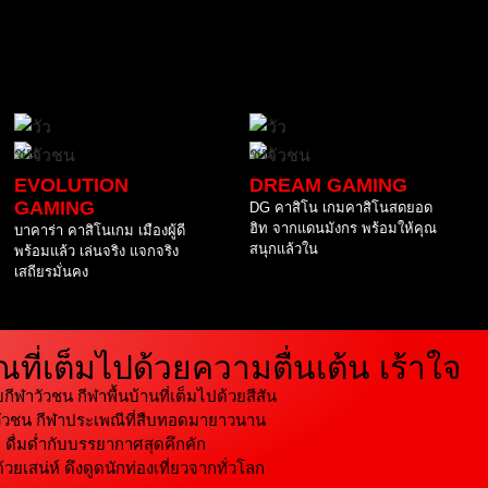
EVOLUTION
DREAM GAMING
GAMING
DG คาสิโน เกมคาสิโนสดยอด
ฮิท จากแดนมังกร พร้อมให้คุณ
บาคาร่า คาสิโนเกม เมืองผู้ดี
สนุกแล้วใน
พร้อมแล้ว เล่นจริง แจกจริง
เสถียรมั่นคง
ที่เต็มไปด้วยความตื่นเต้น เร้าใจ
ีฬาวัวชน กีฬาพื้นบ้านที่เต็มไปด้วยสีสัน
กีฬาวัวชน กีฬาประเพณีที่สืบทอดมายาวนาน
ื่มด่ำกับบรรยากาศสุดคึกคัก
้วยเสน่ห์ ดึงดูดนักท่องเที่ยวจากทั่วโลก