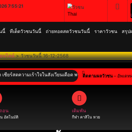
026 7:55:22
Thai
นี้
ทีเด็ดวัวชนวันนี้
ถ่ายทอดสดวัวชนวันนี้
ราคาวัวชน
สรุป
อนไลน์
>
วัวชนวันนี้ 16-12-2568
ร์สดความเร้าใจในสังเวียนเดือด พร้อมลุ้นเดิมพันสุดมันส์ไปกับเร
ติดตามผลวัวชน
– อัพเดท
 ถอน
เดิมพัน
 อัตโนมัติ
กีฬา คาสิโน หวย