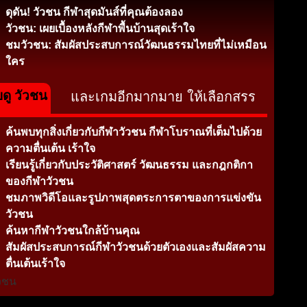
ดุดัน! วัวชน กีฬาสุดมันส์ที่คุณต้องลอง
วัวชน: เผยเบื้องหลังกีฬาพื้นบ้านสุดเร้าใจ
ชมวัวชน: สัมผัสประสบการณ์วัฒนธรรมไทยที่ไม่เหมือน
ใคร
บดู วัวชน
และเกมอีกมากมาย ให้เลือกสรร
ค้นพบทุกสิ่งเกี่ยวกับกีฬาวัวชน กีฬาโบราณที่เต็มไปด้วย
ความตื่นเต้น เร้าใจ
เรียนรู้เกี่ยวกับประวัติศาสตร์ วัฒนธรรม และกฎกติกา
ของกีฬาวัวชน
ชมภาพวิดีโอและรูปภาพสุดตระการตาของการแข่งขัน
วัวชน
ค้นหากีฬาวัวชนใกล้บ้านคุณ
สัมผัสประสบการณ์กีฬาวัวชนด้วยตัวเองและสัมผัสความ
ตื่นเต้นเร้าใจ