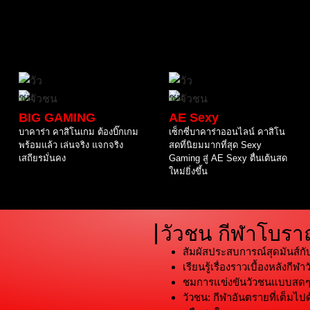
BIG GAMING
AE Sexy
บาคาร่า คาสิโนเกม ต้องบิ๊กเกม
เซ็กซี่บาคาร่าออนไลน์ คาสิโน
พร้อมแล้ว เล่นจริง แจกจริง
สดที่นิยมมากที่สุด Sexy
เสถียรมั่นคง
Gaming สู่ AE Sexy ตื่นเต้นสด
ใหม่ยิ่งขึ้น
วัวชน กีฬาโบราณ
สัมผัสประสบการณ์สุดมันส์กับก
เรียนรู้เรื่องราวเบื้องหลัง
ชมการแข่งขันวัวชนแบบสดๆ ด
วัวชน: กีฬาอันตรายที่เต็มไปด