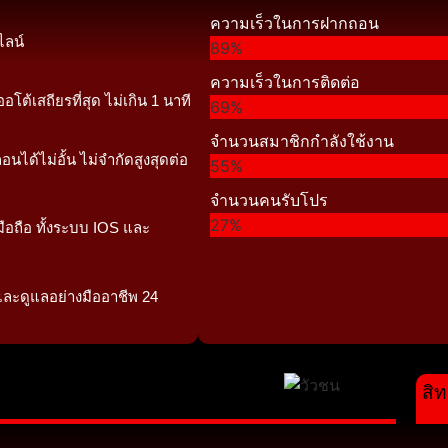
ความเร็วในการฝากถอน
ไลน์
89%
ความเร็วในการติดต่อ
โต้เสถียรที่สุด ไม่เกิน 1 นาที
69%
จำนวนสมาชิกกำลังใช้งาน
อนได้ไม่อั้น ไม่จำกัดสูงสุดต่อ
55%
จำนวนคนรับโปร
27%
ือถือ ทั้งระบบ IOS และ
และดูแลอย่างมืออาชีพ 24
สิท