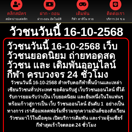
คลิกสมัคร
ฝาก - ถอน
เดิมพัน
ติดต่อเรา
สมัครง่ายแค่คลิก
ฝาก-ถอน อัตโนมัติ
กีฬา คาสิโน หวย
บริการ 24 ช.ม
วัวชนวันนี้ 16-10-2568
วัวชนวันนี้ 16-10-2568 เว็บ
วัวชนยอดนิยม ถ่ายทอดสด
วัวชน และ เดิมพันออนไลน์
กีฬา ครบวงจร 24 ชั่วโมง
วัวชนวันนี้ 16-10-2568 สำหรับคอกีฬาพื้นบ้านและเหล่า
เซียนวัวชนทั่วประเทศ ขอต้อนรับสู่ เว็บวัวชนออนไลน์ ที่ได้
รับการยอมรับว่าเป็น เว็บยอดนิยม และยืนหนึ่งในใจแฟนๆ
พร้อมก้าวสู่การเป็น เว็บ วัวชนออนไลน์ อันดับ 1 อย่างเป็น
ทางการ เราคือแพลตฟอร์มที่รวมทุกความมันส์ของสังเวียน
วัวชนมาไว้ในมือคุณ เปิดบริการเดิมพัน และร่วมลุ้นเชียร์
กีฬาสุดเร้าใจตลอด 24 ชั่วโมง