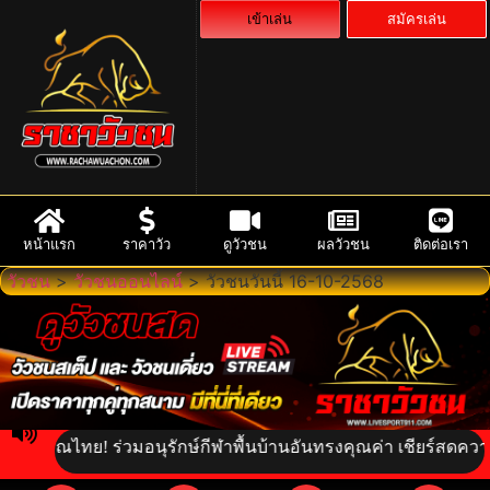
เข้าเล่น
สมัครเล่น
หน้าแรก
ราคาวัว
ดูวัวชน
ผลวัวชน
ติดต่อเรา
วัวชน
>
วัวชนออนไลน์
>
วัวชนวันนี้ 16-10-2568
ญญาณไทย! ร่วมอนุรักษ์กีฬาพื้นบ้านอันทรงคุณค่า เชียร์สดความเร้า