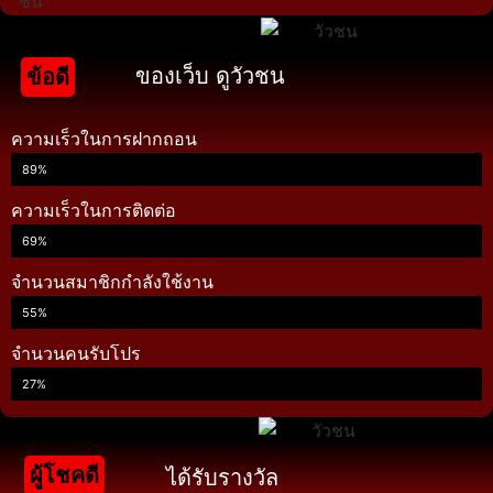
ของเว็บ ดูวัวชน
ข้อดี
ความเร็วในการฝากถอน
89%
ความเร็วในการติดต่อ
69%
จำนวนสมาชิกกำลังใช้งาน
55%
จำนวนคนรับโปร
27%
ผู้โชคดี
ได้รับรางวัล