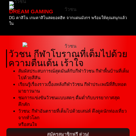
DREAM GAMING
DG คาสิโน เกมคาสิโนสดยอดฮิท จากแดนมังกร พร้อมให้คุณสนุกแล้ว
ใน
วัวชน กีฬาโบราณที่เต็มไปด้วย
ความตื่นเต้น เร้าใจ
สัมผัสประสบการณ์สุดมันส์กับกีฬาวัวชน กีฬาพื้นบ้านที่เต็ม
ไปด้วยสีสัน
เรียนรู้เรื่องราวเบื้องหลังกีฬาวัวชน กีฬาประเพณีที่สืบทอด
มายาวนาน
ชมการแข่งขันวัวชนแบบสดๆ ดื่มด่ำกับบรรยากาศสุด
คึกคัก
วัวชน: กีฬาอันตรายที่เต็มไปด้วยเสน่ห์ ดึงดูดนักท่องเที่ยว
จากทั่วโลก
หรือสนใจ
สมัครสมาชิกฟรี ด่วน!