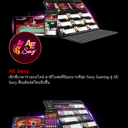
AE Sexy
เซ็กซี่บาคาร่าออนไลน์ คาสิโนสดที่นิยมมากที่สุด Sexy Gaming สู่ AE
Sexy ตื่นเต้นสดใหม่ยิ่งขึ้น