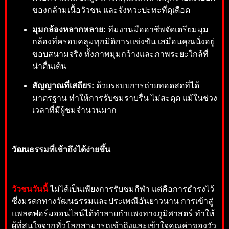
ของกล้ามเนื้อวัวชน และจังหวะปะทะที่ดุเดือด
มุมกล้องหลากหลาย:
ทีมงานมืออาชีพจัดเตรียมมุม
กล้องที่ครอบคลุมทุกมิติการแข่งขัน เสมือนคุณนั่งอยู่
ขอบสนามจริง ทั้งภาพมุมกว้างและภาพระยะใกล้ที่
น่าตื่นเต้น
สัญญาณที่เสถียร:
ด้วยระบบการถ่ายทอดสดที่ได้
มาตรฐาน ทำให้การรับชมราบรื่น ไม่สะดุด แม้ในช่วง
เวลาที่มีผู้ชมจำนวนมาก
วัฒนธรรมที่เข้าถึงได้ง่ายขึ้น
วัวชนวันนี้
ไม่ได้เป็นเพียงการรับชมกีฬา แต่คือการธำรงไว้
ซึ่งมรดกทางวัฒนธรรมและประเพณีอันยาวนาน การเข้าสู่
แพลตฟอร์มออนไลน์ได้ทำลายกำแพงทางภูมิศาสตร์ ทำให้
ผู้ที่สนใจจากทั่วโลกสามารถเข้าถึงและเข้าใจคุณค่าของวัว