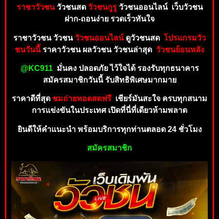
ราชาวัวชน
วัวชนสด
วัวชนกูรู
วัวชนออน
ไล
น์ เ
ว็
บ
วัวชน
ฝาก-ถอ
นง่า
ย รวดเร็วทันใจ
ราชาวัวชน วัวชน
วัวชนออนไลน์
ดูวัวชน
สด
โปรแกรมวัว
ชนวันนี้
ราคาวัวชน
ผ
ลวัวชน วัวชนล่า
สุด
วัวชนย้อนหลัง
@KC911
มั่นคง ปลอดภัย ไว้ใ
จไ
ด้
ร
อ
งรั
บทุ
ก
ธ
น
าคาร
สมัครสมาชิกวันนี้ รับสิทธิ
พิเ
ศษ
มา
กมา
ย
ราคาดีที่สุด
ชมถ่ายทอ
ดสดฟรี
เ
ชี
ยร์
มัน
ส
ะ
ใ
จ
ค
ร
บ
ทุ
ก
ส
นา
ม
การแข่งขันในประเทศ เ
ปิดที่นี่ที่
เดียว
ห้ามพลา
ด
ยินดีให้คำ
แ
นะนำ พร้อม
บ
ริก
า
รทุก
ท่าน
ตล
อ
ด
24 ชั่
วโมง
สมั
ค
รสมา
ชิก