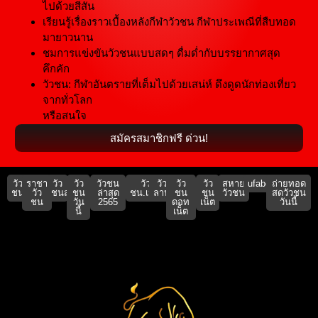
ไปด้วยสีสัน
เรียนรู้เรื่องราวเบื้องหลังกีฬาวัวชน กีฬาประเพณีที่สืบทอด
มายาวนาน
ชมการแข่งขันวัวชนแบบสดๆ ดื่มด่ำกับบรรยากาศสุด
คึกคัก
วัวชน: กีฬาอันตรายที่เต็มไปด้วยเสน่ห์ ดึงดูดนักท่องเที่ยว
จากทั่วโลก
หรือสนใจ
สมัครสมาชิกฟรี ด่วน!
วัว
ราชา
วัว
วัว
วัวชน
วัว
วัว
วัว
วัว
สหาย
ufabet911
ถ่ายทอด
ชน
วัว
ชนสด
ชน
ล่าสุด
ชน.เน็ต
ลาน
ชน
ชน
วัวชน
สดวัวชน
ชน
วัน
2565
ดอท
เน็ต
วันนี้
นี้
เน็ต