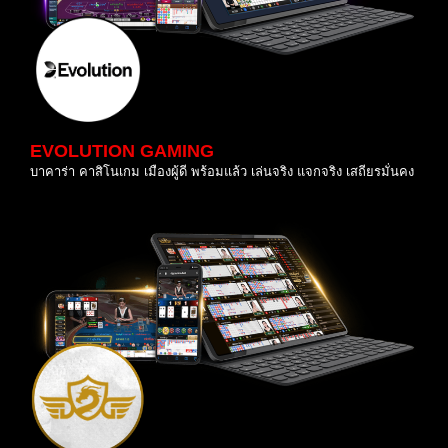
EVOLUTION GAMING
บาคาร่า คาสิโนเกม เมืองผู้ดี พร้อมแล้ว เล่นจริง แจกจริง เสถียรมั่นคง