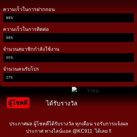
ความเร็วในการฝากถอน
89%
ความเร็วในการติดต่อ
69%
จำนวนสมาชิกกำลังใช้งาน
55%
จำนวนคนรับโปร
27%
ผู้โชคดี
ได้รับรางวัล
ประกาศผล ผู้โชคดีได้รับรางวัล ทุกเดือน รอรับการแจ้งผล
ประกาศ ทางไลน์แอด @KC911 ได้เลย !!