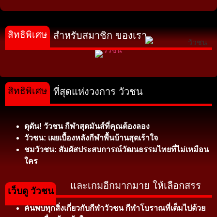
สิทธิพิเศษ
สำหรับสมาชิก ของเรา
สิทธิพิเศษ
ที่สุดแห่งวงการ วัวชน
ดุดัน! วัวชน กีฬาสุดมันส์ที่คุณต้องลอง
วัวชน: เผยเบื้องหลังกีฬาพื้นบ้านสุดเร้าใจ
ชมวัวชน: สัมผัสประสบการณ์วัฒนธรรมไทยที่ไม่เหมือน
ใคร
และเกมอีกมากมาย ให้เลือกสรร
เว็บดู วัวชน
ค้นพบทุกสิ่งเกี่ยวกับกีฬาวัวชน กีฬาโบราณที่เต็มไปด้วย