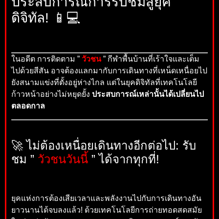
ประสบการณ์การรับชมสู่ยุค
ดิจิทัล! 📱💻
ในอดีต การติดตาม ”
วัวชน
” กีฬาพื้นบ้านที่เร้าใจและเต็ม
ไปด้วยสีสัน อาจต้องแลกมากับการเดินทางที่เหน็ดเหนื่อยไป
ยังสนามแข่งที่ตั้งอยู่ห่างไกล แต่ในยุคดิจิทัลที่เทคโนโลยี
ก้าวหน้าอย่างไม่หยุดยั้ง
ประสบการณ์เหล่านั้นได้เปลี่ยนไป
ตลอดกาล
🚀 ไม่ต้องเหนื่อยเดินทางอีกต่อไป: รับ
ชม ”
วัวชนวันนี้
” ได้จากทุกที่!
ยุคแห่งการต้องเสียเวลาและพลังงานไปกับการเดินทางอัน
ยาวนานได้จบลงแล้ว! ด้วยเทคโนโลยีการถ่ายทอดสดสมัย