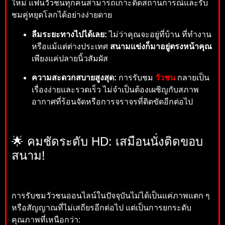
ใหม่ แฟนวัวชนทุกคนสามารถเกาะติดสถานการณ์และรับ
ชมคู่หยุดโลกได้อย่างง่ายดาย
ลืมระยะทางไปได้เลย:
ไม่ว่าคุณจะอยู่ที่บ้าน ที่ทำงาน
หรือแม้แต่ต่างประเทศ
สนามแข่งก็มาอยู่ตรงหน้าคุณ
เพียงแค่ปลายนิ้วสัมผัส
ความสะดวกสบายสูงสุด:
การรับชม
วัวชน
กลายเป็น
เรื่องง่ายและรวดเร็ว ไม่จำเป็นต้องเผชิญกับสภาพ
อากาศที่ร้อนจัดหรือการจราจรที่ติดขัดอีกต่อไป
🌟 คมชัดระดับ HD: เสมือนนั่งติดขอบ
สนาม!
การรับชมวัวชนออนไลน์ในปัจจุบันไม่ได้เป็นแค่ภาพแตก ๆ
หรือสัญญาณที่ไม่เสถียรอีกต่อไป แต่เป็นการยกระดับ
คุณภาพที่เหนือกว่า: