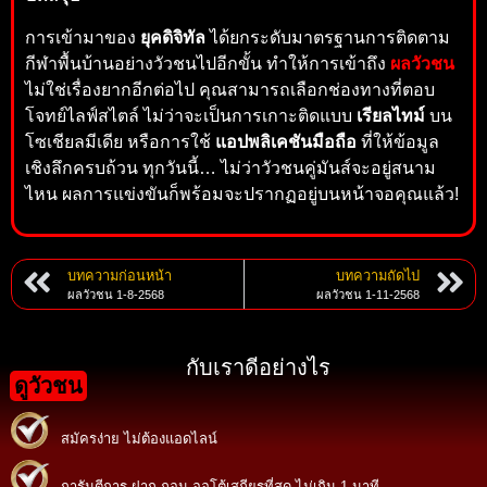
การเข้ามาของ
ยุคดิจิทัล
ได้ยกระดับมาตรฐานการติดตาม
กีฬาพื้นบ้านอย่างวัวชนไปอีกขั้น ทำให้การเข้าถึง
ผลวัวชน
ไม่ใช่เรื่องยากอีกต่อไป คุณสามารถเลือกช่องทางที่ตอบ
โจทย์ไลฟ์สไตล์ ไม่ว่าจะเป็นการเกาะติดแบบ
เรียลไทม์
บน
โซเชียลมีเดีย หรือการใช้
แอปพลิเคชันมือถือ
ที่ให้ข้อมูล
เชิงลึกครบถ้วน ทุกวันนี้… ไม่ว่าวัวชนคู่มันส์จะอยู่สนาม
ไหน ผลการแข่งขันก็พร้อมจะปรากฏอยู่บนหน้าจอคุณแล้ว!
บทความก่อนหน้า
บทความถัดไป
ผลวัวชน 1-8-2568
ผลวัวชน 1-11-2568
กับเราดีอย่างไร
ดูวัวชน
สมัครง่าย ไม่ต้องแอดไลน์
การันตีการ ฝาก-ถอน ออโต้เสถียรที่สุด ไม่เกิน 1 นาที