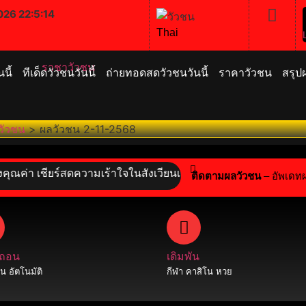
026 22:5:15
Thai
นี้
ทีเด็ดวัวชนวันนี้
ถ่ายทอดสดวัวชนวันนี้
ราคาวัวชน
สรุป
วัวชน
>
ผลวัวชน 2-11-2568
เชียร์สดความเร้าใจในสังเวียนเดือด พร้อมลุ้นเดิมพันสุดมันส์ไปกั
ติดตามผลวัวชน
– อัพเดท
 ถอน
เดิมพัน
 อัตโนมัติ
กีฬา คาสิโน หวย