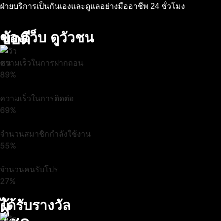
ฝ่ายบริการเป็นกันเองและดูแลอย่างมืออาชีพ 24 ชั่วโมง
ข้อดี
ของเว็บ ดูวัวชน
ความเร็วในการฝากถอน
89%
ความเร็วในการติดต่อ
69%
จำนวนสมาชิกกำลังใช้งาน
55%
จำนวนคนรับโปร
27%
ผู้
ได้รับรางวัล