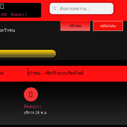
LINE : ติดต่อเรา
เข้าเล่น
สมัครเล่น
ผลวัวชน
บเรา! มาร่วมสร้างตำนานไปด้วยกัน!ลก
ผล
ดูวัวชน – เชียร์วัวแบบเรียลไทม์
ติดต่อเรา
บริการ 24 ช.ม