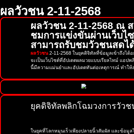
ผลวัวชน 2-11-2568
ผลวัวชน 2-11-2568 ณ ส
ชมการแข่งขันผ่านเว็บไ
สามารถรับชมวัวชนสดได้ท
ผลวัวชน
2-11-2568 ในยุคดิจิทัลที่ข้อมูลเข้าถึงไ
จะเป็นเว็บไซต์ที่อัปเดตผลมวยแบบเรียลไทม์ แอปพล
นี้มีความแม่นยำและอัปเดตทันต่อเหตุการณ์ ทำให้
ยุคดิจิทัลพลิกโฉมวงการวัวช
ในยุคที่โลกหมุนเร็วเพียงปลายนิ้วสัมผัส และข้อมู