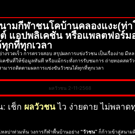
นามกีฬาชนโคบ้านคลองแงะ(ท่าโพ
ซต์ แอปพลิเคชัน หรือแพลตฟอร์
ุกที่ทุกเวลา
ด้อย่างรวดเร็ว การตรวจสอบ สรุปผลการแข่งวัวชน เป็นเรื่องง่าย มี
ิเคชันที่ให้ข้อมูลทันที หรือแม้กระทั่งการรับชมการ ถ่ายทอดสดวั
สามารถติดตามผลการแข่งขันวัวชนได้ทุกที่ทุกเวลา
น: เช็ก
ผลวัวชน
ไว ง่ายดาย ไม่พลาดท
ลไหลบ่าท่วมท้น วงการกีฬาพื้นบ้านอย่าง
“วัวชน”
ก็ก้าวเข้าสู่สนามด