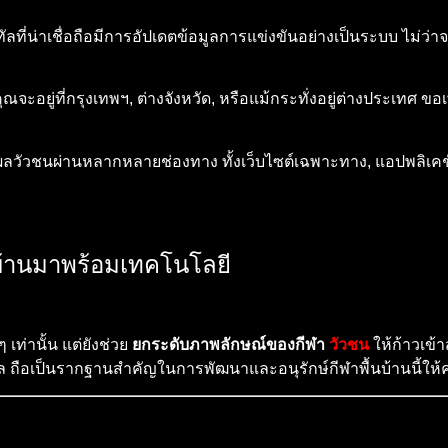
ทัลที่น่าเชื่อถือมีการอัปเดตข้อมูลการแข่งขันอย่างเป็นระบบ ไม่ว่าจ
ุณจะอยู่ที่กรุงเทพฯ, ต่างจังหวัด, หรือแม้กระทั่งอยู่ต่างประเทศ ข
ลวัวชนผ่านหลากหลายช่องทาง ทั้งเว็บไซต์เฉพาะทาง, แอปพลิเคชัน
ื้นบ้านมาพร้อมเทคโนโลยี
เท่านั้น แต่ยังช่วย
ยกระดับภาพลักษณ์ของกีฬา
วัวชน
ให้ก้าวเข้
ือเป็นรากฐานสำคัญในการพัฒนาและอนุรักษ์กีฬาพื้นบ้านนี้ให้คงอยู