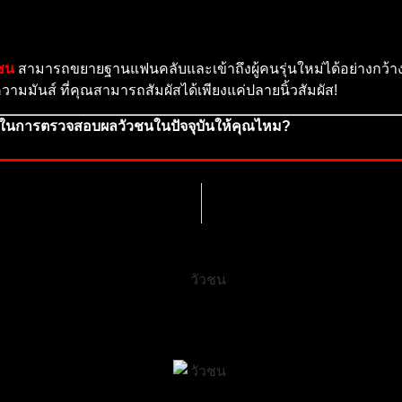
ชน
สามารถขยายฐานแฟนคลับและเข้าถึงผู้คนรุ่นใหม่ได้อย่างกว้า
ามมันส์ ที่คุณสามารถสัมผัสได้เพียงแค่ปลายนิ้วสัมผัส!
อถือในการตรวจสอบผลวัวชนในปัจจุบันให้คุณไหม?