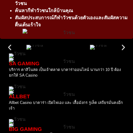
วัวชน
ค้นหากีฬาวัวชนใกล้บ้านคุณ
สัมผัสประสบการณ์กีฬาวัวชนด้วยตัวเองและสัมผัสความ
ตื่นเต้นเร้าใจ
SA GAMING
บริการ คาสิโนสด เป็นเจ้าตลาด บาคาร่าออนไลน์ นานกว่า 10 ปี ต้อง
ยกให้ SA Casino
ALLBET
Allbet Casino บาคาร่า เปิดไพ่เอง และ เสื้อมังกร รูเล็ต เสถียรมั่นคงอีก
เจ้า
BIG GAMING