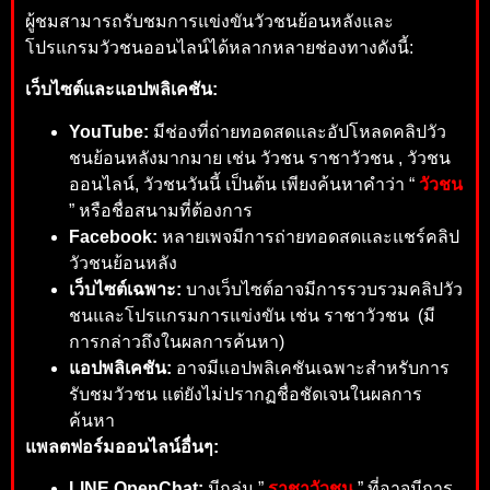
ผู้ชมสามารถรับชมการแข่งขันวัวชนย้อนหลังและ
โปรแกรมวัวชนออนไลน์ได้หลากหลายช่องทางดังนี้:
เว็บไซต์และแอปพลิเคชัน:
YouTube:
มีช่องที่ถ่ายทอดสดและอัปโหลดคลิปวัว
ชนย้อนหลังมากมาย เช่น วัวชน ราชาวัวชน , วัวชน
ออนไลน์, วัวชนวันนี้ เป็นต้น เพียงค้นหาคำว่า “
วัวชน
” หรือชื่อสนามที่ต้องการ
Facebook:
หลายเพจมีการถ่ายทอดสดและแชร์คลิป
วัวชนย้อนหลัง
เว็บไซต์เฉพาะ:
บางเว็บไซต์อาจมีการรวบรวมคลิปวัว
ชนและโปรแกรมการแข่งขัน เช่น ราชาวัวชน (มี
การกล่าวถึงในผลการค้นหา)
แอปพลิเคชัน:
อาจมีแอปพลิเคชันเฉพาะสำหรับการ
รับชมวัวชน แต่ยังไม่ปรากฏชื่อชัดเจนในผลการ
ค้นหา
แพลตฟอร์มออนไลน์อื่นๆ:
LINE OpenChat:
มีกลุ่ม ”
ราชาวัวชน
” ที่อาจมีการ