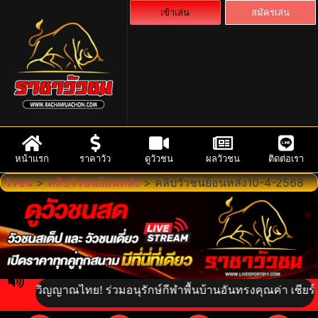
เข้าเล่น
สมัครเล่น
หน้าแรก
ราคาวัว
ดูวัวชน
ผลวัวชน
ติดต่อเรา
วัวชน
>
คลิปวัวชนย้อนหลัง
>
คลิปวัวชนย้อนหลัง10-4-2568
สจิตวิญญาณไทย! ร่วมอนุรักษ์กีฬาพื้นบ้านอันทรงคุณค่า เชียร์สดค