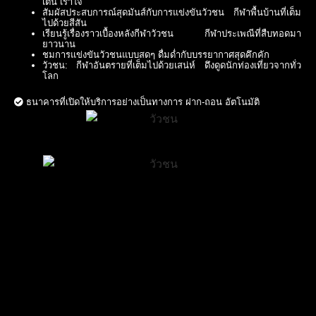
เต้น เร้าใจ
สัมผัสประสบการณ์สุดมันส์กับการแข่งขันวัวชน กีฬาพื้นบ้านที่เต็ม
ไปด้วยสีสัน
เรียนรู้เรื่องราวเบื้องหลังกีฬาวัวชน กีฬาประเพณีที่สืบทอดมา
ยาวนาน
ชมการแข่งขันวัวชนแบบสดๆ ดื่มด่ำกับบรรยากาศสุดคึกคัก
วัวชน: กีฬาอันตรายที่เต็มไปด้วยเสน่ห์ ดึงดูดนักท่องเที่ยวจากทั่ว
โลก
ธนาคารที่เปิดให้บริการอย่างเป็นทางการ ฝาก-ถอน อัตโนมัติ