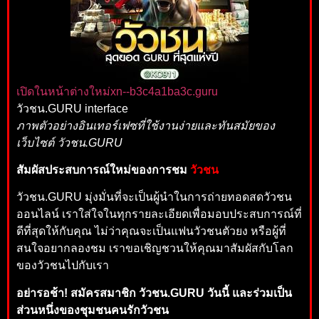
เปิดในหน้าต่างใหม่
xn--b3c4a1ba3c.guru
วัวชน.GURU interface
ภาพตัวอย่างอินเทอร์เฟซที่ใช้งานง่ายและทันสมัยของ
เว็บไซต์ วัวชน.GURU
สัมผัสประสบการณ์ใหม่ของการชม
วัวชน
วัวชน.GURU มุ่งมั่นที่จะเป็นผู้นำในการถ่ายทอดสดวัวชน
ออนไลน์ เราใส่ใจในทุกรายละเอียดเพื่อมอบประสบการณ์ที่
ดีที่สุดให้กับคุณ ไม่ว่าคุณจะเป็นแฟนวัวชนตัวยง หรือผู้ที่
สนใจอยากลองชม เราขอเชิญชวนให้คุณมาสัมผัสกับโลก
ของวัวชนไปกับเรา
อย่ารอช้า! สมัครสมาชิก วัวชน.GURU วันนี้ และร่วมเป็น
ส่วนหนึ่งของชุมชนคนรักวัวชน