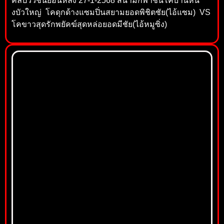
คลิปวัวชนย้อนหลัง 27-1-2568 สนามกีฬาชนโคบ้านหน
งบัวใหญ่ โคดุกด้างแซมปิ่นสยามยอดพิชิตชัย(ไอ้แซม) VS
โคขาวสุดรักพยัคฆ์สุดหล่อยอดมีชัย(ไอ้หมูซิ่ง)