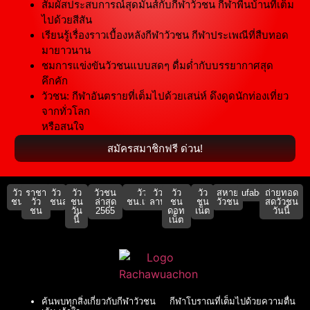
สัมผัสประสบการณ์สุดมันส์กับกีฬาวัวชน กีฬาพื้นบ้านที่เต็ม
ไปด้วยสีสัน
เรียนรู้เรื่องราวเบื้องหลังกีฬาวัวชน กีฬาประเพณีที่สืบทอด
มายาวนาน
ชมการแข่งขันวัวชนแบบสดๆ ดื่มด่ำกับบรรยากาศสุด
คึกคัก
วัวชน: กีฬาอันตรายที่เต็มไปด้วยเสน่ห์ ดึงดูดนักท่องเที่ยว
จากทั่วโลก
หรือสนใจ
สมัครสมาชิกฟรี ด่วน!
วัว
ราชา
วัว
วัว
วัวชน
วัว
วัว
วัว
วัว
สหาย
ufabet911
ถ่ายทอด
ชน
วัว
ชนสด
ชน
ล่าสุด
ชน.เน็ต
ลาน
ชน
ชน
วัวชน
สดวัวชน
ชน
วัน
2565
ดอท
เน็ต
วันนี้
นี้
เน็ต
ค้นพบทุกสิ่งเกี่ยวกับกีฬาวัวชน กีฬาโบราณที่เต็มไปด้วยความตื่น