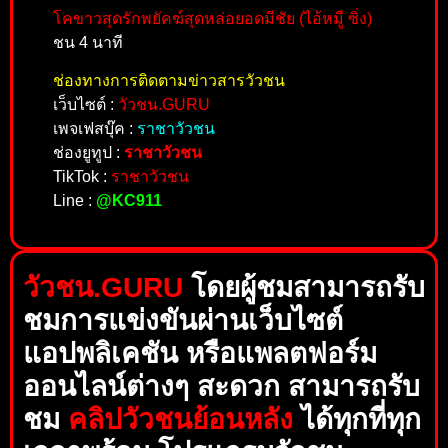
โคขาวสุดรักพยัคฆ์สุดหล่อยอดมีชัย (ไอ้หมูื ซิ่ง)
ชน 4 นาที
ช่องทางการติดตามข่าวสารวัวชน
เว็บไซต์ :
วัวชน.GURU
เพจเฟสบุ๊ค :
ราชาวัวชน
ช่องยูทูป :
ราชาวัวชน
TikTok :
ราชาวัวชน
Line :
@KC911
วัวชน.GURU
โดยผู้ชมสามารถรับ
ชมการแข่งขันผ่านเว็บไซต์
แอปพลิเคชัน หรือแพลตฟอร์ม
ออนไลน์ต่างๆ สะดวก สามารถรับ
ชม
คลิปวัวชนย้อนหลัง
ได้ทุกที่ทุก