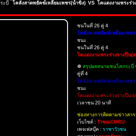
กระบี่
โคลังสาดพยัคฆ์เหลี่ยมเพชร(น้ำขิง) VS โคแดงงามพระร่วง
ชนในที่ 26 คู่ 4
โคลังสาดพยัคฆ์เหลี่ยมเพชร(
ชนะ
ชนในที่ 26 คู่ 4
โคแดงงามพระร่วงรางปืน(ส
☸️
สรุปผลสนามชนโคกระบี่
คู่ที่ 4
โคลังสาดพยัคฆ์เหลี่ยมเพชร 
ชนะ
โคแดงงามพระร่วงรางปืน (ส
เวลาชน 20 นาที
ช่องทางการติดตามข่าวสาร
เว็บไซต์ :
วัวชน.GURU
เพจเฟสบุ๊ค :
ราชาวัวชน