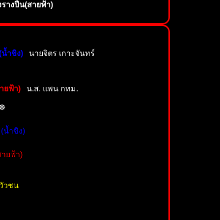
รางปืน(สายฟ้า)
น้ำขิง)
นายจิตร เกาะจันทร์
ายฟ้า)
น.ส. แพน กทม.
☸️
(น้ำขิง)
ายฟ้า)
วัวชน