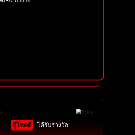
ชน.GURU โดยตรง
ได้รับรางวัล
ผู้โชคดี