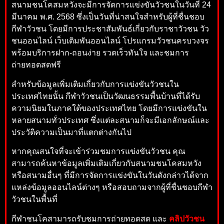
สนามชนโคสมหวังจะมีการจัดการแข่งขันวัวชนในวันที่ 24
มีนาคม พ.ศ. 2568 ซึ่งเป็นวันที่น่าสนใจสำหรับผู้ที่ชื่นชอบ
กีฬาวัวชน โดยมีการประชาสัมพันธ์เกี่ยวกับราชาวัวชน วัว
ชนออนไลน์ เว็บเดิมพันออนไลน์ โปรแกรมวัวชนครบวงจร
พร้อมบริการฝาก-ถอนง่าย รวดเร็วทันใจ และชมการ
ถ่ายทอดสดฟรี
สำหรับข้อมูลเพิ่มเติมเกี่ยวกับการแข่งขันวัวชนใน
ประเทศไทยนั้น กีฬาวัวชนเป็นวัฒนธรรมพื้นบ้านที่ได้รับ
ความนิยมในภาคใต้ของประเทศไทย โดยมีการแข่งขันใน
หลายสนามทั่วประเทศ ซึ่งแต่ละสนามก็จะมีเอกลักษณ์และ
ประวัติความเป็นมาที่แตกต่างกันไป
หากคุณสนใจที่จะเข้าร่วมชมการแข่งขันวัวชน คุณ
สามารถค้นหาข้อมูลเพิ่มเติมเกี่ยวกับสนามชนโคสมหวัง
หรือสนามอื่นๆ ที่มีการจัดการแข่งขันในวันดังกล่าวได้จาก
แหล่งข้อมูลออนไลน์ต่างๆ หรือสอบถามจากผู้ที่ชื่นชอบกีฬา
วัวชนในพื้นที่
กีฬาชนโคสามารถรับชมการถ่ายทอดสด และ
คลิปวัวชน