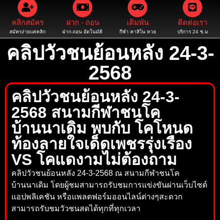
คลิกสมัคร
ฝาก - ถอน
เดิมพัน
ติดต่อเรา
สมัครง่ายแค่คลิก
ฝาก-ถอน อัตโนมัติ
กีฬา คาสิโน หวย
บริการ 24 ช.ม
คลิปวัวชนย้อนหลัง 24-3-
2568
คลิปวัวชนย้อนหลัง 24-3-
2568 สนามกีฬาชนโค
บ้านนาเดิม พบกับ โคโหนด
ท้องลายใจเด็ดเพชรรุ่งเรือง
VS โคแดงามไม่ต้องถาม
คลิปวัวชนย้อนหลัง 24-3-2568 ณ สนามกีฬาชนโค
บ้านนาเดิม โดยผู้ชมสามารถรับชมการแข่งขันผ่านเว็บไซต์
แอปพลิเคชัน หรือแพลตฟอร์มออนไลน์ต่างๆสะดวก
สามารถรับชมวัวชนสดได้ทุกที่ทุกเวลา