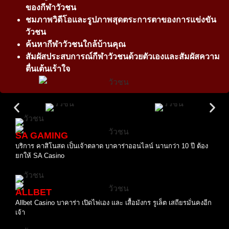
ของกีฬาวัวชน
ชมภาพวิดีโอและรูปภาพสุดตระการตาของการแข่งขัน
วัวชน
ค้นหากีฬาวัวชนใกล้บ้านคุณ
สัมผัสประสบการณ์กีฬาวัวชนด้วยตัวเองและสัมผัสความ
ตื่นเต้นเร้าใจ
SA GAMING
บริการ คาสิโนสด เป็นเจ้าตลาด บาคาร่าออนไลน์ นานกว่า 10 ปี ต้อง
ยกให้ SA Casino
ALLBET
Allbet Casino บาคาร่า เปิดไพ่เอง และ เสื้อมังกร รูเล็ต เสถียรมั่นคงอีก
เจ้า