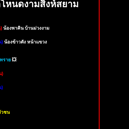
โคโหนดงามสิงห์สยาม
)
น้องพาคิน บ้านม่วงงาม
น)
น้องข้าวตัง หน้าแขวง
าทราย
💥
น)
น)
วัวชน