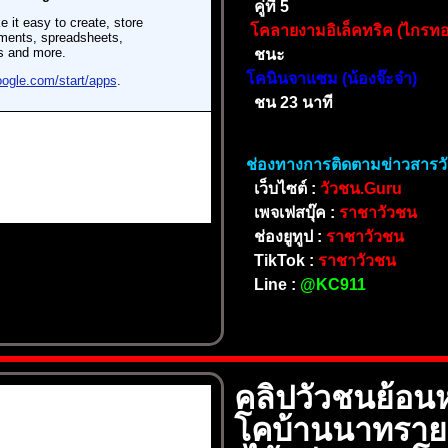
คู่ที่ 5
โคลายงามอิเล็คทริค (ไกรทอ
ชนะ
โคนินจาแซม (น้องจ๊ะจ๋า)
ชน 23 นาที
ช่องทางการติดตามข่าวสารว
เว็บไซต์ :
วัวชน.Guru
เพจเฟสบุ๊ค :
ราชาวัวชน
ช่องยูทูป :
ราชาวัวชน
TikTok :
ราชาวัวชน
Line :
@KC911
คลิปวัวชนย้อนห
โคบ้านนาทราย 