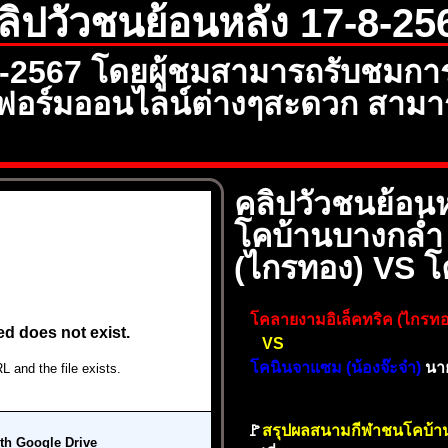
ลิปวัวชนย้อนหลัง 17-8-25
8-2567 โดยผู้ชมสามารถรับชมการ
อร์มออนไลน์ต่างๆสะดวก สามารถ
คลิปวัวชนย้อนห
โคบ้านบางกล่ำ
(ไกรทอง) VS โค
โคลายงามอิเล็คทริค (ไกรทอ
VS
โคนินจาแซม (น้องจ๊ะจ๋า)
นาย
🚩
สรุปผลสนามกีฬาชนโคบ้า