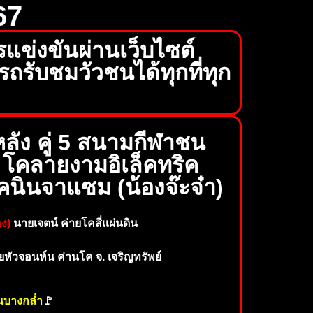
67
แข่งขันผ่านเว็บไซต์
รับชมวัวชนได้ทุกที่ทุก
ลัง คู่ 5 สนามกีฬาชน
 โคลายงามอิเล็คทริค
นินจาแซม (น้องจ๊ะจ๋า)
ง)
นายเจตน์ ค่ายโคสี่แผ่นดิน
หัวจอนห์น ค่านโค จ. เจริญทรัพย์
นบางกล่ำ
🚩