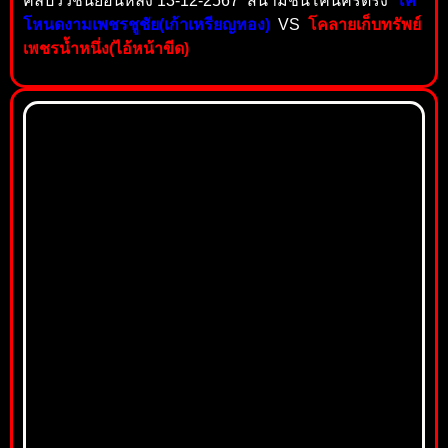
คลิปวัวชนย้อนหลัง 13-12-2567 สนามชนโคนครตรัง
โค
โหนดงามเพชรชูชัย(เก้าเหรียญทอง)
VS
โคลายเก็บทรัพย์
เพชรน้ำหนึ่ง(ไอ้หน้าขีด)