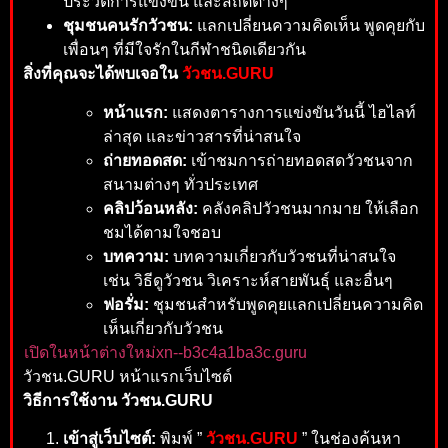
ประวัติการแข่งขัน และสถิติต่างๆ
ชุมชนคนรักวัวชน:
แลกเปลี่ยนความคิดเห็น พูดคุยกับ
เพื่อนๆ ที่มีใจรักในกีฬาชนิดเดียวกัน
สิ่งที่คุณจะได้พบเจอใน
วัวชน.GURU
หน้าแรก:
แสดงตารางการแข่งขันวันนี้ ไฮไลท์
ล่าสุด และข่าวสารที่น่าสนใจ
ถ่ายทอดสด:
เข้าชมการถ่ายทอดสดวัวชนจาก
สนามต่างๆ ทั่วประเทศ
คลิปว้อนหลัง:
คลังคลิปวัวชนมากมาย ให้เลือก
ชมได้ตามใจชอบ
บทความ:
บทความเกี่ยวกับวัวชนที่น่าสนใจ
เช่น วิธีดูวัวชน วิเคราะห์สายพันธุ์ และอื่นๆ
ฟอรั่ม:
ชุมชนสำหรับพูดคุยแลกเปลี่ยนความคิด
เห็นเกี่ยวกับวัวชน
เปิดในหน้าต่างใหม่
xn--b3c4a1ba3c.guru
วัวชน.GURU หน้าแรกเว็บไซต์
วิธีการใช้งาน วัวชน.GURU
เข้าสู่เว็บไซต์:
พิมพ์ ”
วัวชน.GURU
” ในช่องค้นหา