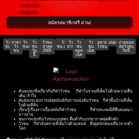
จากทั่วโลก
หรือสนใจ
สมัครสมาชิกฟรี ด่วน!
วัว
ราชา
วัว
วัว
วัวชน
วัว
วัว
วัว
วัว
สหาย
ufabet911
ถ่ายทอด
ชน
วัว
ชนสด
ชน
ล่าสุด
ชน.เน็ต
ลาน
ชน
ชน
วัวชน
สดวัวชน
ชน
วัน
2565
ดอท
เน็ต
วันนี้
นี้
เน็ต
ค้นพบทุกสิ่งเกี่ยวกับกีฬาวัวชน กีฬาโบราณที่เต็มไปด้วยความตื่น
เต้น เร้าใจ
สัมผัสประสบการณ์สุดมันส์กับการแข่งขันวัวชน กีฬาพื้นบ้านที่เต็ม
ไปด้วยสีสัน
เรียนรู้เรื่องราวเบื้องหลังกีฬาวัวชน กีฬาประเพณีที่สืบทอดมา
ยาวนาน
ชมการแข่งขันวัวชนแบบสดๆ ดื่มด่ำกับบรรยากาศสุดคึกคัก
วัวชน: กีฬาอันตรายที่เต็มไปด้วยเสน่ห์ ดึงดูดนักท่องเที่ยวจากทั่ว
โลก