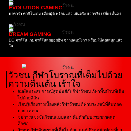
EVOLUTION GAMING
บาคาร่า คาสิโนเกม เมืองผู้ดี พร้อมแล้ว เล่นจริง แจกจริง เสถียรมั่นคง
DREAM GAMING
DG คาสิโน เกมคาสิโนสดยอดฮิท จากแดนมังกร พร้อมให้คุณสนุกแล้ว
ใน
วัวชน กีฬาโบราณที่เต็มไปด้วย
ความตื่นเต้น เร้าใจ
สัมผัสประสบการณ์สุดมันส์กับกีฬาวัวชน กีฬาพื้นบ้านที่เต็ม
ไปด้วยสีสัน
เรียนรู้เรื่องราวเบื้องหลังกีฬาวัวชน กีฬาประเพณีที่สืบทอด
มายาวนาน
ชมการแข่งขันวัวชนแบบสดๆ ดื่มด่ำกับบรรยากาศสุด
คึกคัก
วัวชน: กีฬาอันตรายที่เต็มไปด้วยเสน่ห์ ดึงดูดนักท่องเที่ยว