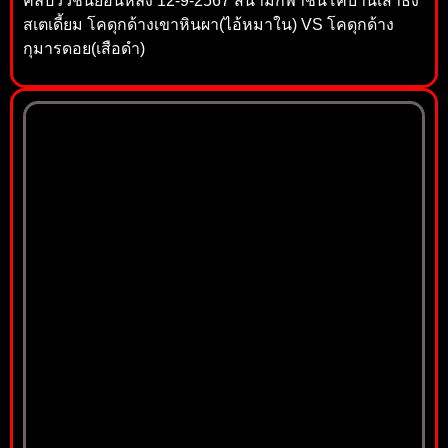
คลิปวัวชนย้อนหลัง 12-9-2567 สนามกีฬาชนโคบ้านเสาธง
สเตเดี้ยม โคดุกด้างเขาหินผา(ไอ้หมาใน) VS โคดุกด้าง
กุมารดอย(เสือดำ)