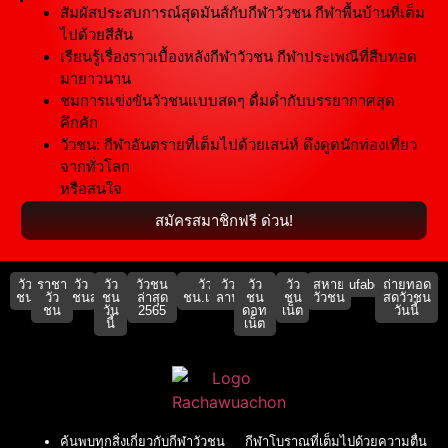
สัมผัสประสบการณ์สุดมันส์กับกีฬาวัวชน กีฬาพื้นบ้านที่เต็ม
ไปด้วยสีสัน
เรียนรู้เรื่องราวเบื้องหลังกีฬาวัวชน กีฬาประเพณีที่สืบทอด
มายาวนาน
ชมการแข่งขันวัวชนแบบสดๆ ดื่มด่ำกับบรรยากาศสุด
คึกคัก
วัวชน: กีฬาอันตรายที่เต็มไปด้วยเสน่ห์ ดึงดูดนักท่องเที่ยว
จากทั่วโลก
หรือสนใจ
สมัครสมาชิกฟรี ด่วน!
วัว
ราชา
วัว
วัว
วัวชน
วัว
วัว
วัว
วัว
สหาย
ufabet911
ถ่ายทอด
ชน
วัว
ชนสด
ชน
ล่าสุด
ชน.เน็ต
ลาน
ชน
ชน
วัวชน
สดวัวชน
ชน
วัน
2565
ดอท
เน็ต
วันนี้
นี้
เน็ต
ค้นพบทุกสิ่งเกี่ยวกับกีฬาวัวชน กีฬาโบราณที่เต็มไปด้วยความตื่น