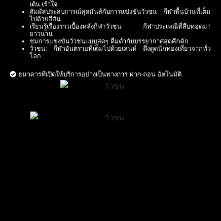
เต้น เร้าใจ
สัมผัสประสบการณ์สุดมันส์กับการแข่งขันวัวชน กีฬาพื้นบ้านที่เต็ม
ไปด้วยสีสัน
เรียนรู้เรื่องราวเบื้องหลังกีฬาวัวชน กีฬาประเพณีที่สืบทอดมา
ยาวนาน
ชมการแข่งขันวัวชนแบบสดๆ ดื่มด่ำกับบรรยากาศสุดคึกคัก
วัวชน: กีฬาอันตรายที่เต็มไปด้วยเสน่ห์ ดึงดูดนักท่องเที่ยวจากทั่ว
โลก
ธนาคารที่เปิดให้บริการอย่างเป็นทางการ ฝาก-ถอน อัตโนมัติ