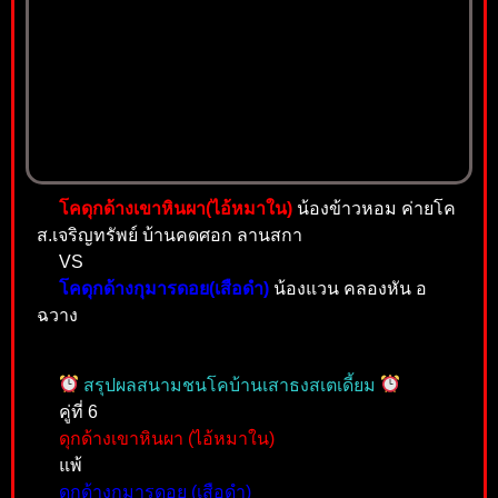
โคดุกด้างเขาหินผา(ไอ้หมาใน)
น้องข้าวหอม ค่ายโค
ส.เจริญทรัพย์ บ้านคดศอก ลานสกา
VS
โคดุกด้างกุมารดอย(เสือดำ)
น้องแวน คลองหัน อ
ฉวาง
สรุปผลสนามชนโคบ้านเสาธงสเตเดี้ยม
คู่ที่ 6
ดุกด้างเขาหินผา (ไอ้หมาใน)
แพ้
ดุกด้างกุมารดอย (เสือดำ)