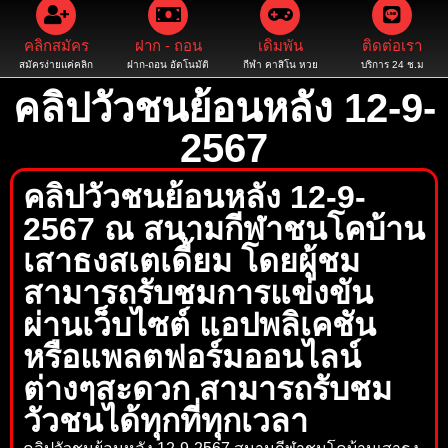
คลิกสมัคร
ฝาก - ถอน
เดิมพัน
ติดต่อเรา
สมัครง่ายแค่คลิก
ฝาก-ถอน อัตโนมัติ
กีฬา คาสิโน หวย
บริการ 24 ช.ม
คลิปวัวชนย้อนหลัง 12-9-
2567
คลิปวัวชนย้อนหลัง 12-9-
2567 ณ สนามกีฬาชนโคบ้าน
เสาธงสเตเดี้ยม โดยผู้ชม
สามารถรับชมการแข่งขัน
ผ่านเว็บไซต์ แอปพลิเคชัน
หรือแพลตฟอร์มออนไลน์
ต่างๆสะดวก สามารถรับชม
วัวชนได้ทุกที่ทุกเวลา