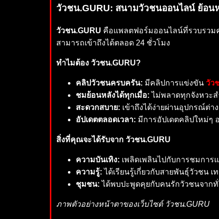
วัวชน.GURU: สนามวัวชนออนไลน์ ย้อนหลัง
วัวชน.GURU
คือแพลตฟอร์มออนไลน์ที่รวบรวมคลิ
สามารถเข้าถึงได้ตลอด 24 ชั่วโมง
ทำไมต้อง วัวชน.GURU?
คลิปวัวชนครบครัน:
มีคลิปการแข่งขัน
วัว
ชมย้อนหลังได้ทุกเมื่อ:
ไม่พลาดทุกจังหวะส
สะดวกสบาย:
เข้าถึงได้ง่ายผ่านอุปกรณ์ต่
อัปเดตตลอดเวลา:
มีการอัปเดตคลิปใหม่ๆ อ
สิ่งที่คุณจะได้รับจาก วัวชน.GURU
ความบันเทิง:
เพลิดเพลินไปกับการชมการแ
ความรู้:
ได้เรียนรู้เกี่ยวกับสายพันธุ์วัวช
ชุมชน:
ได้พบปะพูดคุยกับคนรักวัวชนจากทั
ภาพตัวอย่างหน้าตาของเว็บไซต์ วัวชน.GURU