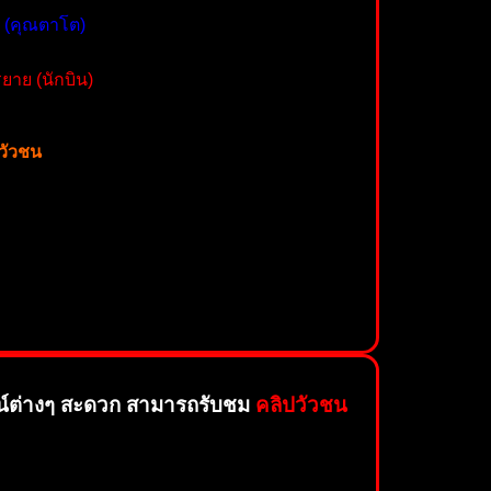
ย (คุณตาโต)
าย (นักบิน)
วัวชน
น์ต่างๆ สะดวก สามารถรับชม
คลิปวัวชน