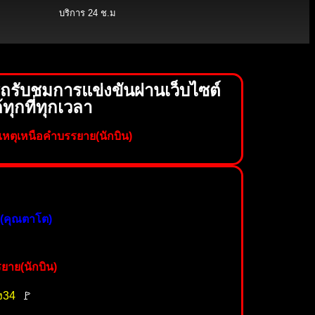
บริการ 24 ช.ม
รับชมการแข่งขันผ่านเว็บไซต์
ุกที่ทุกเวลา
หตุเหนือคำบรรยาย(นักบิน)
ย(คุณตาโต)
ยาย(นักบิน)
ง34
🚩