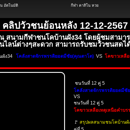
 อัตโนมัติ
กีฬา คาสิโน หวย
คลิปวัวชนย้อนหลัง 12-12-2567
 ณ สนามกีฬาชนโคบ้านผัง34 โดยผู้ชมสามารถ
ไลน์ต่างๆสะดวก สามารถรับชมวัวชนสดได้ท
านผัง34
โคลังสาดจักรพรรดิยอดมีชัย(คุณตาโต)
VS
โคขาวเหลือเ
ชนวันที่ 12 คู่ 5
โคลังสาดจักรพรรดิยอดมีชั
VS
ชนวันที่ 12 คู่ 5
โคขาวเหลือเหตุเหนือคำบรร
🚩
สรุปผลสนามชนโคบ้านผั
คู่ที่ 5