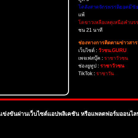
โคลังสาดจักรพรรดิยอดมีชั
แพ้
โคขาวเหลือเหตุเหนือคำบรรย
ชน 21 นาที
ช่องทางการติดตามข่าวสาร
เว็บไซต์ :
วัวชน.GURU
เพจเฟสบุ๊ค :
ราชาวัวชน
ช่องยูทูป :
ราชาวัวชน
TikTok :
ราชาวัน
ข่งขันผ่านเว็บไซต์แอปพลิเคชัน หรือแพลตฟอร์มออนไล